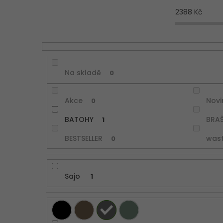
r
2388
Kč
o
d
u
k
t
Na skladě
ů
0
Akce
Novi
0
BATOHY
BRA
1
BESTSELLER
was
0
Sajo
1