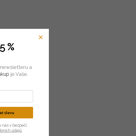
5 %
 newsletteru a
ákup
je Vaše.
kat slevu
u nás v bezpečí.
obních údajů