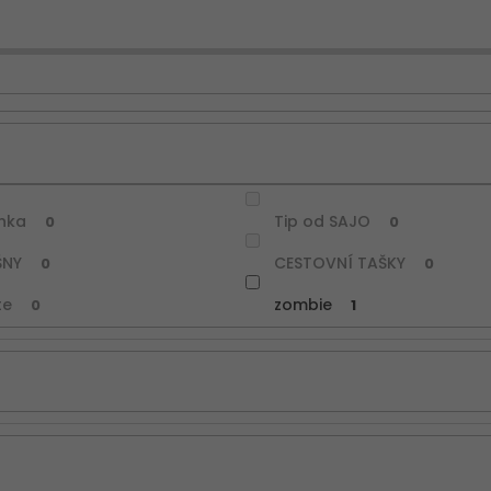
nka
Tip od SAJO
0
0
ŠNY
CESTOVNÍ TAŠKY
0
0
te
zombie
0
1