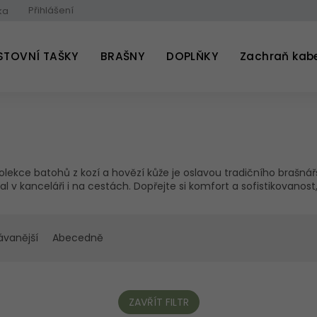
Přihlášení
ka
STOVNÍ TAŠKY
BRAŠNY
DOPLŇKY
Zachraň kab
lekce batohů z kozí a hovězí kůže je oslavou tradičního brašnářs
l v kanceláři i na cestách. Dopřejte si komfort a sofistikovanost,
ávanější
Abecedně
ZAVŘÍT FILTR