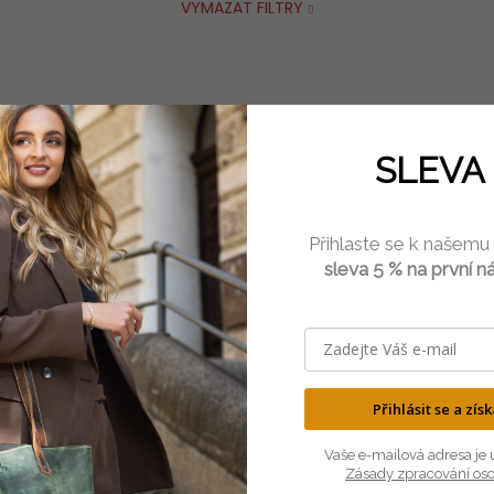
VYMAZAT FILTRY
SLEVA 
Přihlaste se k našemu
sleva 5 % na první n
Přihlásit se a zís
Vaše e-mailová adresa je 
Zásady zpracování os