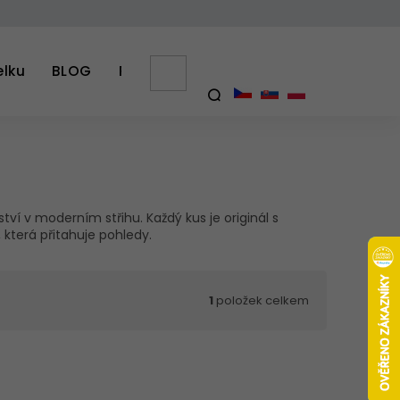
elku
BLOG
PŘÍBĚH SAJO
Výhody kabelek z kozí
NÁKUPNÍ
KOŠÍK
HLEDAT
tví v moderním střihu. Každý kus je originál s
 která přitahuje pohledy.
1
položek celkem