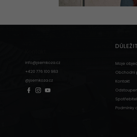
Z
á
p
DŮLEŽI
a
Kontakt
t
í
info
@
jsemkoza.cz
Moje obje
+420 776 100 983
Obchodní 
@jsemkoza.cz
Kontakt
Odstoupen
Spotřebite
Podmínky 