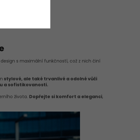
e
 design s maximální funkčností, což z nich činí
en
stylové, ale také trvanlivé a odolné vůči
 a sofistikovanosti.
erního života.
Dopřejte si komfort a eleganci
,