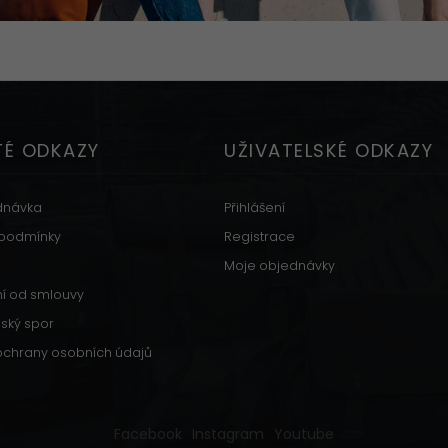
TÉ ODKAZY
UŽIVATELSKÉ ODKAZY
dnávka
Přihlášení
podmínky
Registrace
Moje objednávky
í od smlouvy
lský spor
ochrany osobních údajů
Facebook
Instagram
Youtube