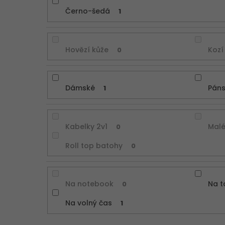
Černo-šedá
1
Hovězí kůže
Kozí
0
Dámské
Pán
1
Kabelky 2v1
Malé
0
Roll top batohy
0
Na notebook
Na t
0
Na volný čas
1