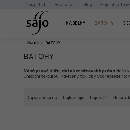
Přejít
Náš příběh
Hodnocení
Blog
Moje objednáv
na
obsah
KABELKY
BATOHY
CE
Domů
BATOHY
BATOHY
Vůně pravé kůže, dotek mistrovské práce
Naše ko
unikátní texturou, navržený tak, aby vás reprezentova
Ř
a
Doporučujeme
Nejlevnější
Nejdražší
Nejprod
z
e
n
í
p