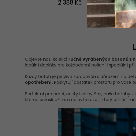
2 388 Kč
5
hvězdiček.
Objevte naši kolekci
ručně vyráběných batohů z ne
ideální doplňky pro každodenní nošení i speciální příle
Každý batoh je pečlivě zpracován s důrazem na detail
opotřebení.
Poskytují dostatek prostoru pro vaše 
Perfektní pro práci, cesty i volný čas, naše batohy 
kterou si zasloužíte, a objevte rozdíl, který přináší 