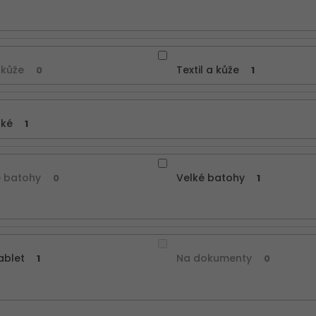
 kůže
Textil a kůže
0
1
ské
1
 batohy
Velké batohy
0
1
ablet
Na dokumenty
1
0