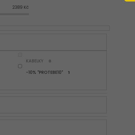
2389
Kč
KABELKY
0
-10% "PROTEBE10"
1