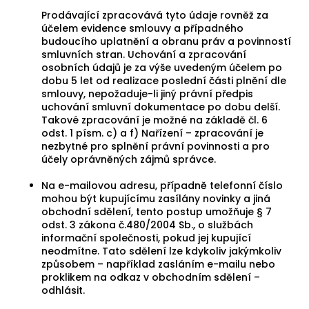
Prodávající zpracovává tyto údaje rovněž za
účelem evidence smlouvy a případného
budoucího uplatnění a obranu práv a povinností
smluvních stran. Uchování a zpracování
osobních údajů je za výše uvedeným účelem po
dobu 5 let od realizace poslední části plnění dle
smlouvy, nepožaduje-li jiný právní předpis
uchování smluvní dokumentace po dobu delší.
Takové zpracování je možné na základě čl. 6
odst. 1 písm. c) a f) Nařízení – zpracování je
nezbytné pro splnění právní povinnosti a pro
účely oprávněných zájmů správce.
Na e-mailovou adresu, případně telefonní číslo
mohou být kupujícímu zasílány novinky a jiná
obchodní sdělení, tento postup umožňuje § 7
odst. 3 zákona č.480/2004 Sb., o službách
informační společnosti, pokud jej kupující
neodmítne. Tato sdělení lze kdykoliv jakýmkoliv
způsobem – například zasláním e-mailu nebo
proklikem na odkaz v obchodním sdělení –
odhlásit.