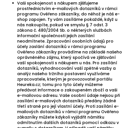
Vaši spokojenost s nákupem zjišťujeme
prostřednictvím e-mailových dotazníků v rámci
programu Ověřeno zákazníky, do něhož je náš e-
shop zapojen. Ty vám zasíláme pokaždé, když u
nás nakoupíte, pokud ve smyslu § 7 odst. 3
zákona č. 480/2004 Sb. o některých službách
informační společnosti jejich zasílání
neodmítnete. Zpracování osobních údajů pro
účely zaslání dotazníků v rámci programu
Ověřeno zákazníky provádíme na základě našeho
oprávněného zájmu, který spočívá ve zjišťování
vaší spokojenosti s nákupem u nás. Pro zasílání
dotazníků, vyhodnocování vaší zpětné vazby a
analýz našeho tržního postavení využíváme
zpracovatele, kterým je provozovatel portálu
Heureka.cz; tomu pro tyto účely můžeme
předávat informace o zakoupeném zboží a vaši
e-mailovou adresu. Vaše osobní údaje nejsou při
zasílání e-mailových dotazníků předány žádné
třetí straně pro její vlastní účely. Proti zasílání e-
mailových dotazníků v rámci programu Ověřeno
zákazníky můžete kdykoli vyjádřit námitku
odmítnutím dalších dotazníků pomocí odkazu v