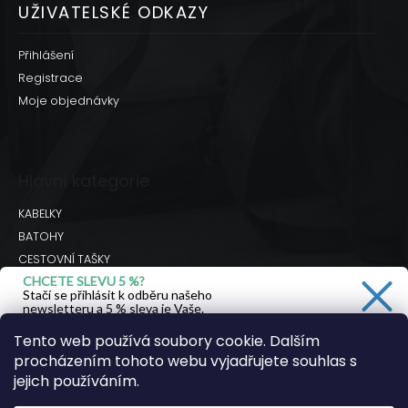
UŽIVATELSKÉ ODKAZY
Přihlášení
Registrace
Moje objednávky
Hlavní kategorie
KABELKY
BATOHY
CESTOVNÍ TAŠKY
CHCETE SLEVU 5 %?
BRAŠNY
Stačí se přihlásit k odběru našeho
DOPLŇKY
newsletteru a 5 % sleva je Vaše.
Hodnocení obchodu
Tento web používá soubory cookie. Dalším
procházením tohoto webu vyjadřujete souhlas s
Ano, chci se přihlásit
jejich používáním.
Facebook
Instagram
Youtube
Zásady zpracování osobních údajů