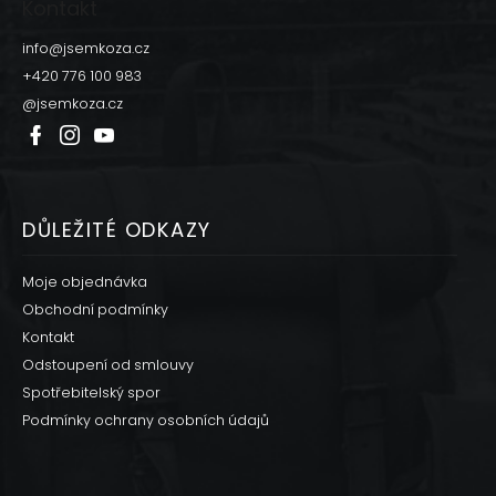
p
Kontakt
a
t
info
@
jsemkoza.cz
í
+420 776 100 983
@jsemkoza.cz
DŮLEŽITÉ ODKAZY
Moje objednávka
Obchodní podmínky
Kontakt
Odstoupení od smlouvy
Spotřebitelský spor
Podmínky ochrany osobních údajů