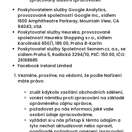
zpracovány dalšími zpracovateli:
Poskytovatelem služby Google Analytics,
provozované společností Google Inc., sídlem
1600 Amphitheatre Parkway, Mountain View, CA
94043, USA
Poskytovatel služby Heureka, provozované
společností Heureka Shopping s.r.o., sídlem
Karolinská 650/1, 186 00, Praha 8-Karlín
Poskytovatel služby Společnost Seznam.cz, a.s., se
sídlem Praha 5, Radlická 3294/10, PSČ: 150 00, IČO:
26168685
Facebook Ireland Limited
Vezměte, prosíme, na vědomí, že podle Nařízení
máte právo:
zrušit kdykoliv zasílání obchodních sdělení,
vznést námitku proti zpracování na základě
oprávněného zájmu správce,
požadovat po nás informaci, jaké vaše
osobní údaje zpracováváme,
vyžádat si u nás přístup k těmto údajům a
tyto nechat aktualizovat nebo opravit,
popřípadě požadovat omezení zpracování,