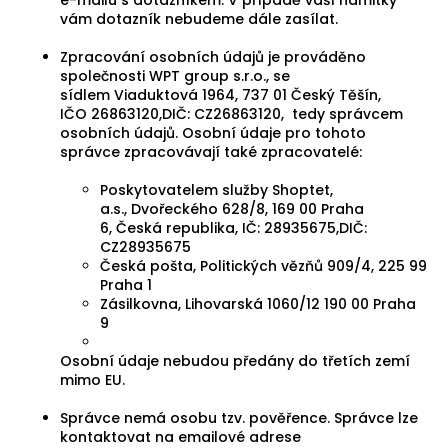
e-mailu s dotazníkem. V případě vaší námitky
vám dotazník nebudeme dále zasílat.
Zpracování osobních údajů je prováděno
společnosti
WPT group s.r.o.
, se
sídlem
Viaduktová 1964, 737 01 Český Těšín
,
IČO
26863120
,DIČ: CZ26863120,
tedy správcem
osobních údajů. Osobní údaje pro tohoto
správce zpracovávají také zpracovatelé:
Poskytovatelem služby Shoptet,
a.s.,
Dvořeckého 628/8,
169 00 Praha
6,
Česká republika,
IČ: 28935675,
DIČ:
CZ28935675
Česká pošta, Politických vězňů 909/4, 225 99
Praha 1
Zásilkovna, Lihovarská 1060/12 190 00 Praha
9
Osobní údaje nebudou předány do třetích zemí
mimo EU.
Správce nemá osobu tzv. pověřence. Správce lze
kontaktovat na emailové adrese