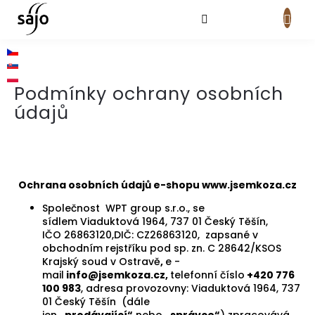
Přejít
na
obsah
NÁKUPNÍ
KOŠÍK
Podmínky ochrany osobních
údajů
Ochrana osobních údajů e-shopu www.jsemkoza.cz
Společnost WPT group s.r.o.
, se
sídlem
Viaduktová 1964, 737 01 Český Těšín
,
IČO
26863120
,DIČ: CZ26863120, zapsané v
obchodním rejstříku pod sp. zn.
C 28642/KSOS
Krajský soud v Ostravě
,
e -
mail
info@jsemkoza.cz,
telefonní číslo
+420 776
100 983
, adresa provozovny:
Viaduktová 1964, 737
01 Český Těšín
(dále