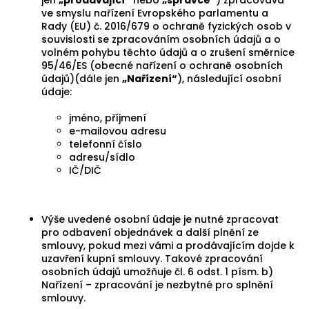
jen
„prodávající“
nebo
„správce“
) zpracovává
ve smyslu nařízení Evropského parlamentu a
Rady (EU) č. 2016/679 o ochraně fyzických osob v
souvislosti se zpracováním osobních údajů a o
volném pohybu těchto údajů a o zrušení směrnice
95/46/ES (obecné nařízení o ochraně osobních
údajů)(dále jen
„Nařízení“
), následující osobní
údaje:
jméno, příjmení
e-mailovou adresu
telefonní číslo
adresu/sídlo
IČ/DIČ
Výše uvedené osobní údaje je nutné zpracovat
pro odbavení objednávek a další plnění ze
smlouvy, pokud mezi vámi a prodávajícím dojde k
uzavření kupní smlouvy. Takové zpracování
osobních údajů umožňuje čl. 6 odst. 1 písm. b)
Nařízení – zpracování je nezbytné pro splnění
smlouvy.