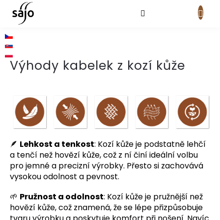
Přejít
na
obsah
NÁKUPNÍ
KOŠÍK
Výhody kabelek z kozí kůže
🪶
Lehkost a tenkost
: Kozí kůže je podstatně lehčí
a tenčí než hovězí kůže, což z ní činí ideální volbu
pro jemné a precizní výrobky. Přesto si zachovává
vysokou odolnost a pevnost.
🌱
Pružnost a odolnost
: Kozí kůže je pružnější než
hovězí kůže, což znamená, že se lépe přizpůsobuje
tvaru výrobku a poskytuje komfort při nošení. Navíc