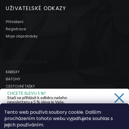
UŽIVATELSKÉ ODKAZY
Přihlášení
Registrace
Moje objednávky
Hlavní kategorie
KABELKY
BATOHY
CESTOVNÍ TAŠKY
CHCETE SLEVU 5 %?
BRAŠNY
Stačí se přihlásit k odběru našeho
DOPLŇKY
newsletteru a 5 % sleva je Vaše.
Hodnocení obchodu
Tento web používá soubory cookie. Dalším
procházením tohoto webu vyjadřujete souhlas s
Ano, chci se přihlásit
jejich používáním.
Facebook
Instagram
Youtube