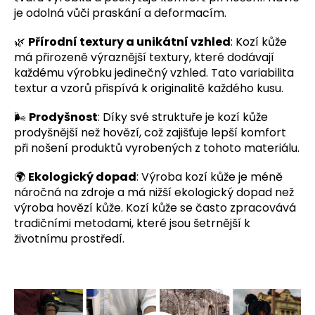
je odolná vůči praskání a deformacím.
🌿
Přírodní textury a unikátní vzhled
: Kozí kůže
má přirozeně výraznější textury, které dodávají
každému výrobku jedinečný vzhled. Tato variabilita
textur a vzorů přispívá k originalitě každého kusu.
🌬️
Prodyšnost
: Díky své struktuře je kozí kůže
prodyšnější než hovězí, což zajišťuje lepší komfort
při nošení produktů vyrobených z tohoto materiálu.
🌍
Ekologický dopad
: Výroba kozí kůže je méně
náročná na zdroje a má nižší ekologický dopad než
výroba hovězí kůže. Kozí kůže se často zpracovává
tradičními metodami, které jsou šetrnější k
životnímu prostředí.