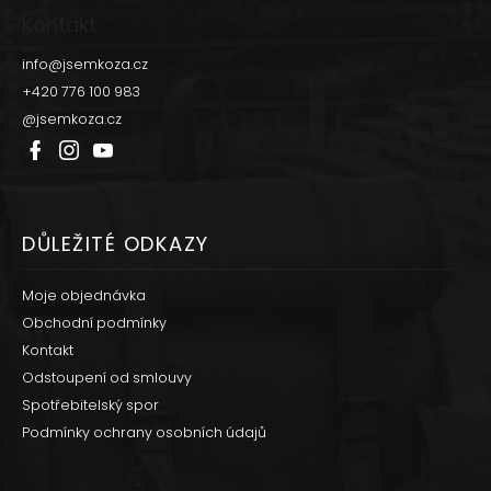
p
Kontakt
a
t
info
@
jsemkoza.cz
í
+420 776 100 983
@jsemkoza.cz
DŮLEŽITÉ ODKAZY
Moje objednávka
Obchodní podmínky
Kontakt
Odstoupení od smlouvy
Spotřebitelský spor
Podmínky ochrany osobních údajů