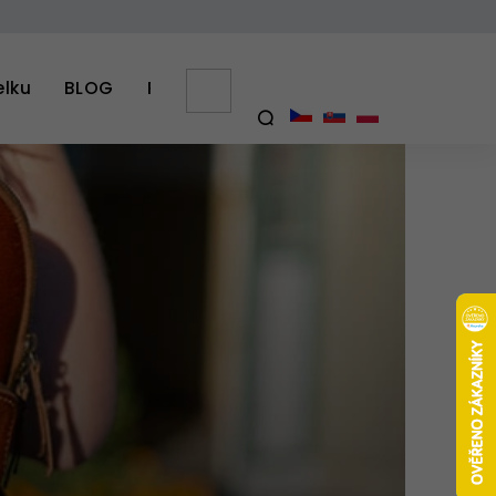
elku
BLOG
PŘÍBĚH SAJO
Výhody kabelek z kozí
NÁKUPNÍ
KOŠÍK
HLEDAT