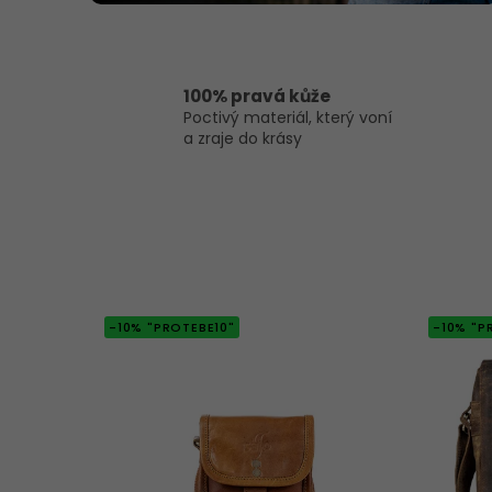
100% pravá kůže
Poctivý materiál, který voní
a zraje do krásy
-10% "PROTEBE10"
-10% "P