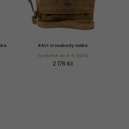
Průměrné
hodnocení
produktu
čka
RAVI crossbody taška
je
Vyrobíme do 4-6 týdnů
5,0
z
2 176 Kč
5
hvězdiček.