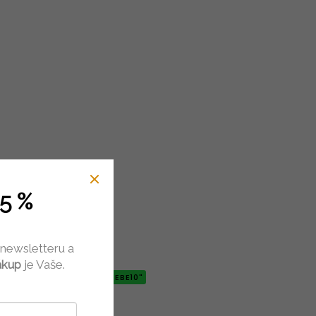
5 %
ídce
 newsletteru a
ákup
je Vaše.
-10% "PROTEBE10"