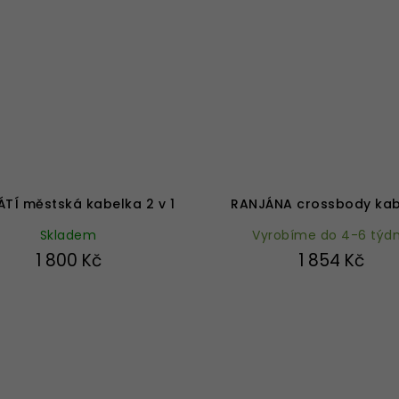
Průměrné
Průměrné
hodnocení
hodnocení
produktu
produktu
TÍ městská kabelka 2 v 1
RANJÁNA crossbody kab
je
je
Skladem
4,9
Vyrobíme do 4-6 týd
4,9
z
z
1 800 Kč
1 854 Kč
5
5
hvězdiček.
hvězdiček.