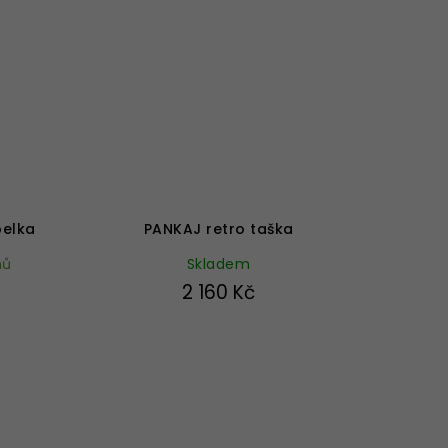
Průměrné
hodnocení
produktu
elka
PANKAJ retro taška
je
nů
Skladem
5,0
z
2 160 Kč
5
hvězdiček.