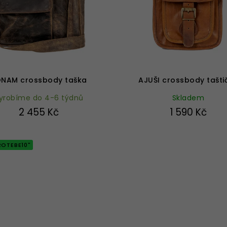
Průměrné
Průměrné
hodnocení
hodnocení
produktu
produktu
NAM crossbody taška
AJUŠI crossbody tašti
je
je
yrobíme do 4-6 týdnů
5,0
Skladem
5,0
z
z
2 455 Kč
1 590 Kč
5
5
hvězdiček.
hvězdiček.
ROTEBE10"