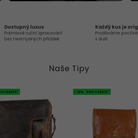
Dostupný luxus
Každý kus je orig
Prémiové ruční zpracování
Prodáváme poctivé
bez nesmyslných přirážek
s duší
Naše Tipy
ROTEBE10"
-10% "PROTEBE10"