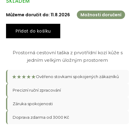
SKLADEM
cena:
Můžeme doručit do:
11.8.2026
Možnosti doručení
Přidat do košíku
Prostorná cestovní taška z prvotřídní kozí kůže s
jedním velkým úložným prostorem
★
★
★
★
★
Ověřeno stovkami spokojených zákazníků
Precizní ruční zpracování
Záruka spokojenosti
Doprava zdarma od 3000 Kč