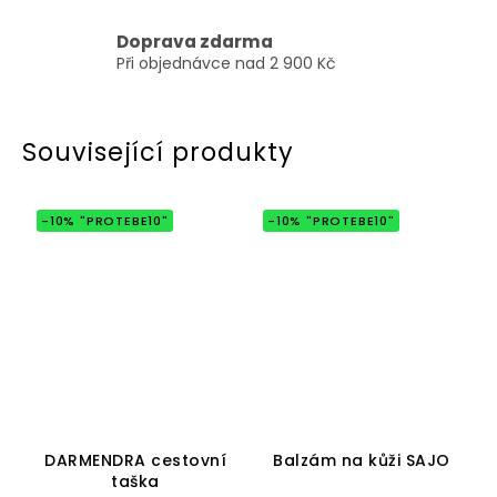
Doprava zdarma
Při objednávce nad 2 900 Kč
Související produkty
-10% "PROTEBE10"
-10% "PROTEBE10"
Průměrné
Průměrné
hodnocení
hodnocení
DARMENDRA cestovní
Balzám na kůži SAJO
produktu
produktu
taška
je
je