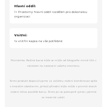
Hlavní oddíl:
1× Prostorný hlavní oddíl rozdělen pro dokonalou
organizaci
Vnitřní:
1x vnitřní kapsa na vše potřebné
Poznámka: Reálná barva kůže se může od fotografie mírně lišit v
závislosti na nastavení vašeho monitoru.
Tento produkt doporučujeme ze začátku nošení kombinovat spíše
s tmavším oblečením, jelikož přírodní kůže může v prvních dnech
nošení lehce pouštět barvu. Tento jev se postupně vytratí, jakmile
se materiál ustálí.