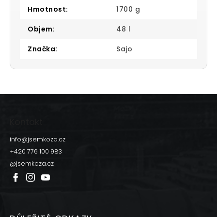
Hmotnost
:
1700 g
Objem
:
48 l
Značka
:
Sajo
Z
á
p
Kontakt
a
t
info
@
jsemkoza.cz
í
+420 776 100 983
@jsemkoza.cz