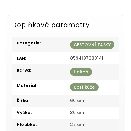
Doplňkové parametry
Kategorie
:
CESTOVNÍ TAŠKY
EAN
:
8594197380141
Barva
:
Hnědá
Materiál
:
Kozí kůže
Šířka
:
60 cm
Výška
:
30 cm
Hloubka
:
27 cm