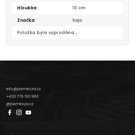
Hloubka
:
10 cm
Značka
:
Sajo
Položka byla vyprodána…
Z
á
p
Kontakt
a
t
info
@
jsemkoza.cz
í
+420 776 100 983
@jsemkoza.cz