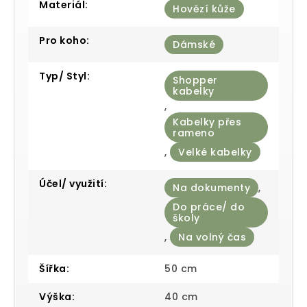
Materiál
:
Hovězí kůže
Pro koho
:
Dámské
Typ/ Styl
:
Shopper
kabelky
,
Kabelky přes
rameno
,
Velké kabelky
Účel/ využití
:
Na dokumenty
,
Do práce/ do
školy
,
Na volný čas
Šířka
:
50 cm
Výška
:
40 cm