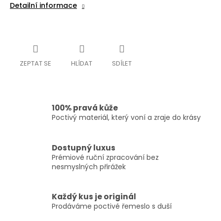
Detailní informace
ZEPTAT SE
HLÍDAT
SDÍLET
100% pravá kůže
Poctivý materiál, který voní a zraje do krásy
Dostupný luxus
Prémiové ruční zpracování bez
nesmyslných přirážek
Každý kus je originál
Prodáváme poctivé řemeslo s duší