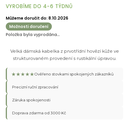
Měrná
VYROBÍME DO 4-6 TÝDNŮ
cena:
Můžeme doručit do:
8.10.2026
Možnosti doručení
Položka byla vyprodána…
Velká dámská kabelka z prvotřídní hovězí kůže ve
strukturovaném provedení s rustikální úpravou.
★
★
★
★
★
Ověřeno stovkami spokojených zákazníků
Precizní ruční zpracování
Záruka spokojenosti
Doprava zdarma od 3000 Kč