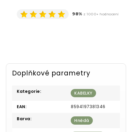
98%
z 1000+ hodnocení
Doplňkové parametry
Kategorie
:
KABELKY
EAN
:
8594197381346
Barva
:
Hnědá