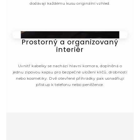
dodávají každému kusu originální vzhled.
Prostorný a organizovaný
interiér
Uvnitř kabelky se nachází hlavní komora, doplněná o
jednu zipovou kapsu pro bezpečné uložení klíčů, drobností
nebo kosmetiky. Dvě otevřené přihrádky pak usnadňují
přístup k telefonu nebo peněžence.