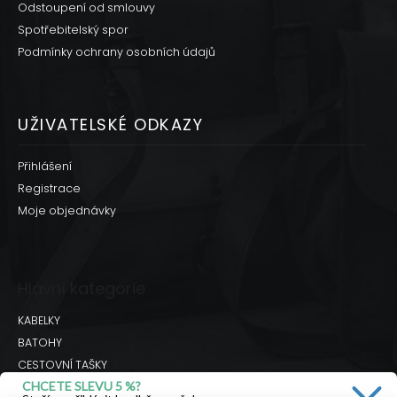
Odstoupení od smlouvy
Spotřebitelský spor
Podmínky ochrany osobních údajů
UŽIVATELSKÉ ODKAZY
Přihlášení
Registrace
Moje objednávky
Hlavní kategorie
KABELKY
BATOHY
CESTOVNÍ TAŠKY
CHCETE SLEVU 5 %?
BRAŠNY