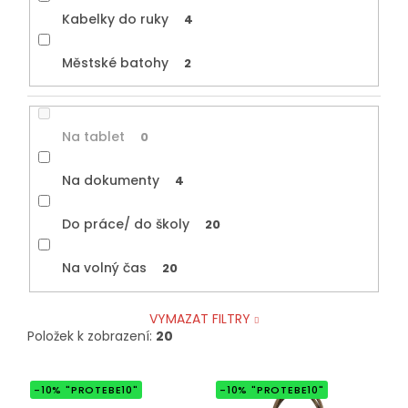
Kabelky do ruky
4
Městské batohy
2
Na tablet
0
Na dokumenty
4
Do práce/ do školy
20
Na volný čas
20
VYMAZAT FILTRY
Položek k zobrazení:
20
V
-10% "PROTEBE10"
-10% "PROTEBE10"
ý