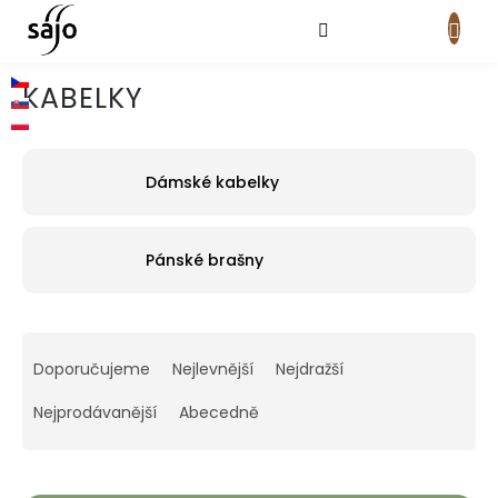
Přejít
na
obsah
NÁKUPNÍ
KOŠÍK
KABELKY
Dámské kabelky
Pánské brašny
Ř
a
Doporučujeme
Nejlevnější
Nejdražší
z
e
Nejprodávanější
Abecedně
n
í
p