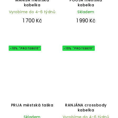
produktu
produktu
kabelka
kabelka
je
je
Vyrobíme do 4-6 týdnů
5,0
Skladem
5,0
z
z
1 700 Kč
1 990 Kč
5
5
hvězdiček.
hvězdiček.
-10% "PROTEBE10"
-10% "PROTEBE10"
Průměrné
Průměrné
hodnocení
hodnocení
PRIJA městská taška
RANJÁNA crossbody
produktu
produktu
kabelka
je
je
Skladem
5,0
Vyrobíme do 4-6 týdnů
4,9