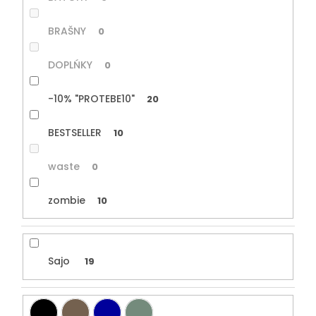
BRAŠNY
0
DOPLŃKY
0
-10% "PROTEBE10"
20
BESTSELLER
10
waste
0
zombie
10
Sajo
19