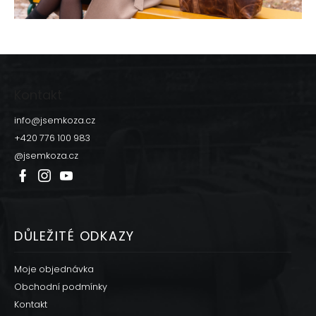
Z
á
p
Kontakt
a
t
info
@
jsemkoza.cz
í
+420 776 100 983
@jsemkoza.cz
DŮLEŽITÉ ODKAZY
Moje objednávka
Obchodní podmínky
Kontakt