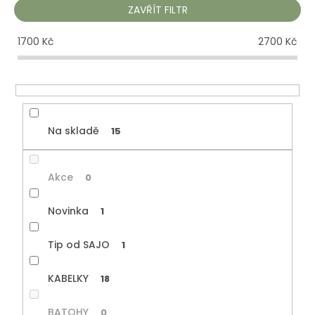
r
ZAVŘÍT FILTR
o
d
1700
Kč
2700
Kč
u
k
t
ů
Na skladě
15
Akce
0
Novinka
1
Tip od SAJO
1
KABELKY
18
BATOHY
0