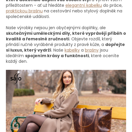
v
příležitostem - ať už hledáte
elegantní kabelku
do práce,
ý
praktickou brašnu
na cestování nebo stylový doplněk na
p
společenské události.
i
s
Naše výrobky nejsou jen obyčejnými doplňky, ale
u
skutečnými uměleckými díly, které vyprávějí příběh o
kvalitě a řemeslné zručnosti
. Objevte rozdíl, který
přináší ručně vyráběné produkty z pravé kůže, a
dopřejte
si luxus, který vydrží
. Naše
kabelky
a
brašny
jsou
ideálním
spojením krásy a funkčnosti
, které oceníte
každý den.