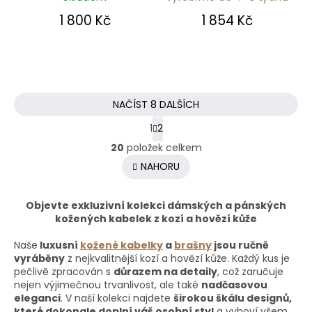
z
z
1 800 Kč
1 854 Kč
5
5
hvězdiček.
hvězdiček.
NAČÍST 8 DALŠÍCH
1
2
O
20
položek celkem
v
l
NAHORU
á
d
Objevte exkluzivní kolekci dámských a pánských
a
kožených kabelek z kozí a hovězí kůže
c
í
Naše
luxusní
kožené kabelky
a
brašny
jsou ručně
p
vyráběny
z nejkvalitnější kozí a hovězí kůže. Každý kus je
r
pečlivě zpracován s
důrazem na detaily
, což zaručuje
v
nejen výjimečnou trvanlivost, ale také
nadčasovou
k
eleganci
. V naší kolekci najdete
širokou škálu designů,
y
které dokonale doplní váš osobní styl
a vyhoví všem