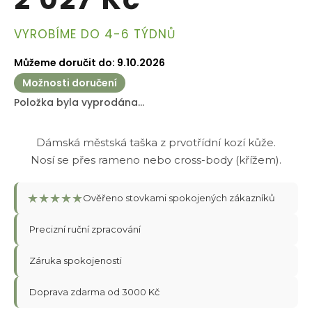
Měrná
VYROBÍME DO 4-6 TÝDNŮ
cena:
Můžeme doručit do:
9.10.2026
Možnosti doručení
Položka byla vyprodána…
Dámská městská taška z prvotřídní kozí kůže.
Nosí se přes rameno nebo cross-body (křížem).
★
★
★
★
★
Ověřeno stovkami spokojených zákazníků
Precizní ruční zpracování
Záruka spokojenosti
Doprava zdarma od 3000 Kč