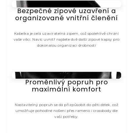
Bezpečné zipové uzavření a
organizované vnitřní členění
Kabelka je celá uzavíratelná zipem, což spolehlivě chrání
vaše věci. Navíc uvnitř najdete dvě další zipové kapsy pro
dokonalou organizaci drobností
Proměnlivý popruh pro
maximální komfort
Nastavitelný popruh se dá přizpůsobit do pěti délek, což
umožňuje pohodlné nošení přes rameno i crossbody dle
vaší potřeby.