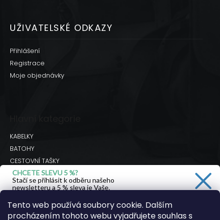
UŽIVATELSKÉ ODKAZY
Přihlášení
Registrace
Moje objednávky
Hlavní kategorie
KABELKY
BATOHY
CESTOVNÍ TAŠKY
CHCETE SLEVU 5 %?
BRAŠNY
Stačí se přihlásit k odběru našeho
DOPLŇKY
newsletteru a 5 % sleva je Vaše.
Hodnocení obchodu
Tento web používá soubory cookie. Dalším
procházením tohoto webu vyjadřujete souhlas s