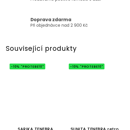
Doprava zdarma
Při objednávce nad 2 900 Kč
Související produkty
-10% "PROTEBE10"
-10% "PROTEBE10"
Průměrné
Průměrné
hodnocení
hodnocení
SARIKA TENEBRA
SUNITA TENEBRA retro
produktu
produktu