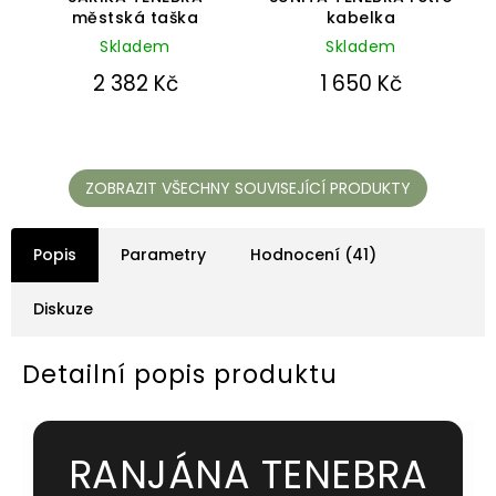
městská taška
kabelka
je
je
5,0
5,0
Skladem
Skladem
z
z
5
5
2 382 Kč
1 650 Kč
hvězdiček.
hvězdiček.
ZOBRAZIT VŠECHNY SOUVISEJÍCÍ PRODUKTY
Popis
Parametry
Hodnocení (41)
Diskuze
Detailní popis produktu
RANJÁNA TENEBRA