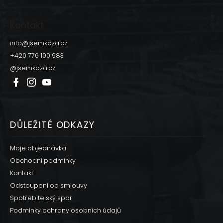
Z
á
p
Kontakt
a
t
info
@
jsemkoza.cz
í
+420 776 100 983
@jsemkoza.cz
DŮLEŽITÉ ODKAZY
Moje objednávka
Obchodní podmínky
Kontakt
Odstoupení od smlouvy
Spotřebitelský spor
Podmínky ochrany osobních údajů