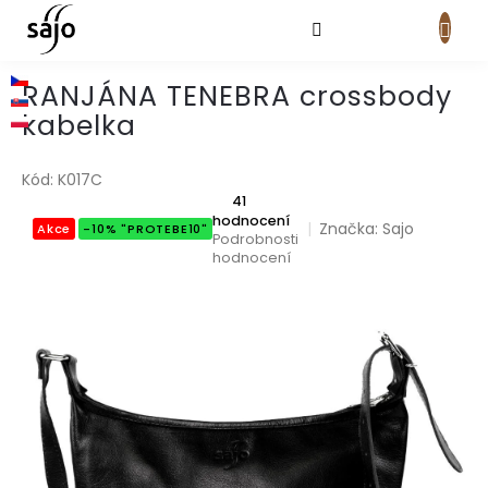
Přejít
na
obsah
NÁKUPNÍ
KOŠÍK
RANJÁNA TENEBRA crossbody
kabelka
Kód:
K017C
Průměrné
41
hodnocení
hodnocení
Značka:
Sajo
Akce
-10% "PROTEBE10"
produktu
Podrobnosti
je
hodnocení
4,9
z
5
hvězdiček.