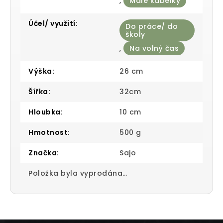
,
Malé kabelky
Účel/ využití
:
Do práce/ do
školy
,
Na volný čas
Výška
:
26 cm
Šířka
:
32cm
Hloubka
:
10 cm
Hmotnost
:
500 g
Značka
:
Sajo
Položka byla vyprodána…