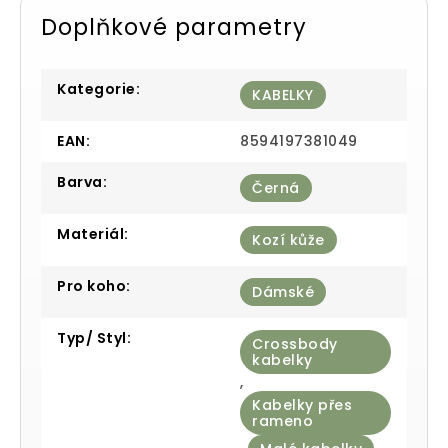
Doplňkové parametry
Kategorie
:
KABELKY
EAN
:
8594197381049
Barva
:
Černá
Materiál
:
Kozí kůže
Pro koho
:
Dámské
Typ/ Styl
:
Crossbody
kabelky
,
Kabelky přes
rameno