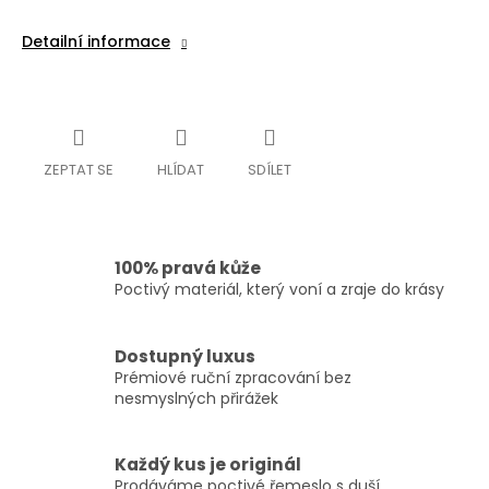
Detailní informace
ZEPTAT SE
HLÍDAT
SDÍLET
100% pravá kůže
Poctivý materiál, který voní a zraje do krásy
Dostupný luxus
Prémiové ruční zpracování bez
nesmyslných přirážek
Každý kus je originál
Prodáváme poctivé řemeslo s duší