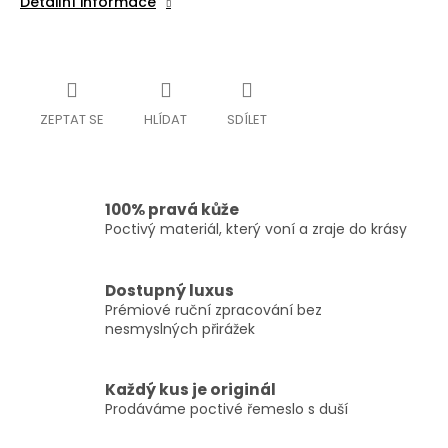
Detailní informace
ZEPTAT SE
HLÍDAT
SDÍLET
100% pravá kůže
Poctivý materiál, který voní a zraje do krásy
Dostupný luxus
Prémiové ruční zpracování bez
nesmyslných přirážek
Každý kus je originál
Prodáváme poctivé řemeslo s duší