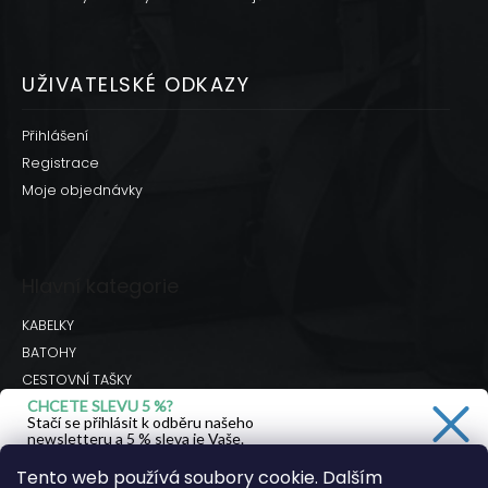
UŽIVATELSKÉ ODKAZY
Přihlášení
Registrace
Moje objednávky
Hlavní kategorie
KABELKY
BATOHY
CESTOVNÍ TAŠKY
CHCETE SLEVU 5 %?
BRAŠNY
Stačí se přihlásit k odběru našeho
DOPLŇKY
newsletteru a 5 % sleva je Vaše.
Hodnocení obchodu
Tento web používá soubory cookie. Dalším