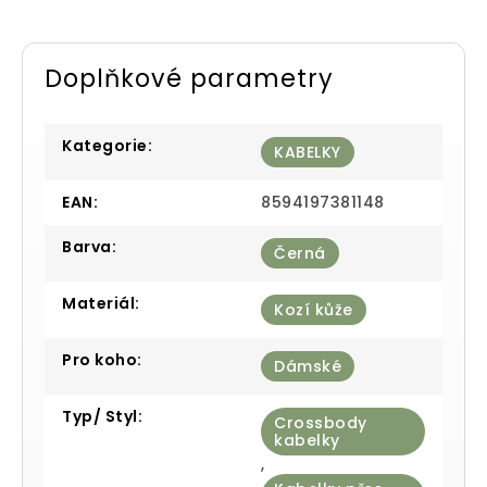
Doplňkové parametry
Kategorie
:
KABELKY
EAN
:
8594197381148
Barva
:
Černá
Materiál
:
Kozí kůže
Pro koho
:
Dámské
Typ/ Styl
:
Crossbody
kabelky
,