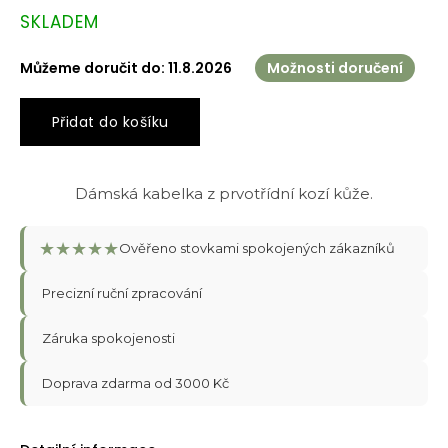
Měrná
SKLADEM
cena:
Můžeme doručit do:
11.8.2026
Možnosti doručení
Přidat do košíku
Dámská kabelka z prvotřídní kozí kůže.
★
★
★
★
★
Ověřeno stovkami spokojených zákazníků
Precizní ruční zpracování
Záruka spokojenosti
Doprava zdarma od 3000 Kč