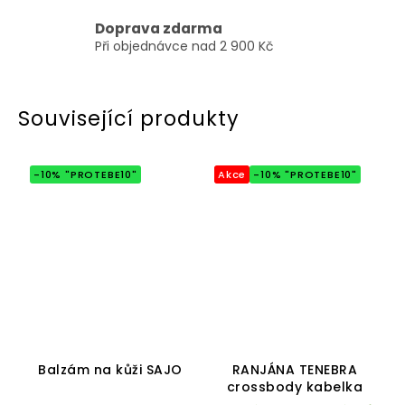
Doprava zdarma
Při objednávce nad 2 900 Kč
Související produkty
-10% "PROTEBE10"
Akce
-10% "PROTEBE10"
Průměrné
Průměrné
hodnocení
hodnocení
Balzám na kůži SAJO
RANJÁNA TENEBRA
produktu
produktu
crossbody kabelka
je
je
5,0
4,9