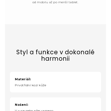
od mobilu až po menší tablet.
Styl a funkce v dokonalé
harmonii
Materiál:
Prvotřídní kozí kůže
Nošení:
V ruce nebo přes rameno