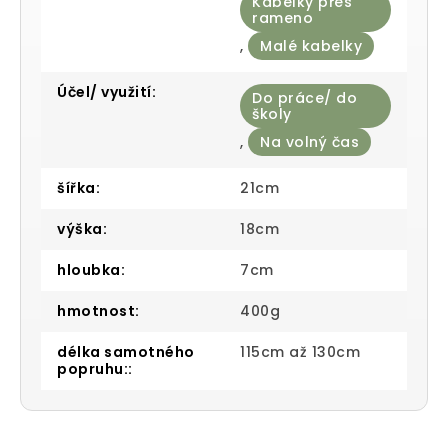
Kabelky přes
rameno
,
Malé kabelky
Účel/ využití
:
Do práce/ do
školy
,
Na volný čas
šířka
:
21cm
výška
:
18cm
hloubka
:
7cm
hmotnost
:
400g
délka samotného
115cm až 130cm
popruhu:
: