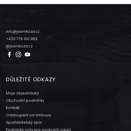
Z
á
p
Kontakt
a
t
info
@
jsemkoza.cz
í
+420 776 100 983
@jsemkoza.cz
DŮLEŽITÉ ODKAZY
Moje objednávka
Obchodní podmínky
Kontakt
Odstoupení od smlouvy
Spotřebitelský spor
Podmínky ochrany osobních údajů