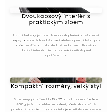
Dvoukapsový interiér s
praktickým zipem
Uvnitř kabelky je hlavní komora doplněná o dvě menší
kapsy po stranách – obě uzavíratelné zipem, ideální pro
klíče, peněženku nebo drobné osobní věci. Podšívka
dodává interiéru šmrnc a chrání vnitřek před
opotřebením.
Kompaktní rozměry, velký styl
S rozměry přibližně 21 × 18 × 27 cm a hmotností kolem
400 g je Sunita lehká na nošení, přesto dostatečně
prostorná pro všechno, co potřebujete mít denně u sebe –