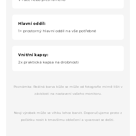
Hlavní oddíl:
1× prostorný hlavní oddíl na vše potřebné
Vnitřní kapsy:
2x praktická kapsa na drobnosti
Poznámka: Reálná barva kůže se může od fotografie mírně lišit v
závislosti na nastavení vašeho monitoru.
Nový výrobek může ve vlhku lehce barvit. Doporučujeme proto z
počátku nosit k tmavšímu oblečení a vyvarovat se dešti.