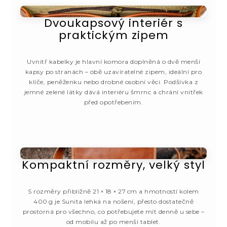
Dvoukapsový interiér s
praktickým zipem
Uvnitř kabelky je hlavní komora doplněná o dvě menší
kapsy po stranách – obě uzavíratelné zipem, ideální pro
klíče, peněženku nebo drobné osobní věci. Podšívka z
jemné zelené látky dává interiéru šmrnc a chrání vnitřek
před opotřebením.
Kompaktní rozměry, velký styl
S rozměry přibližně 21 × 18 × 27 cm a hmotností kolem
400 g je Sunita lehká na nošení, přesto dostatečně
prostorná pro všechno, co potřebujete mít denně u sebe –
od mobilu až po menší tablet.