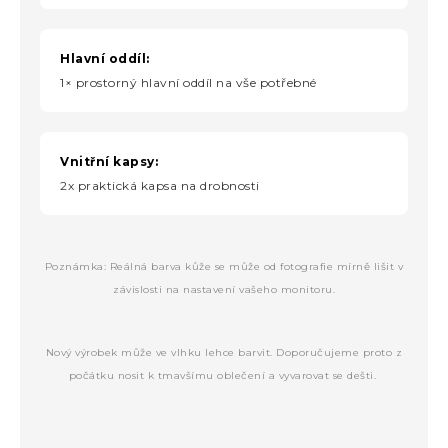
Hlavní oddíl:
1× prostorný hlavní oddíl na vše potřebné
Vnitřní kapsy:
2x praktická kapsa na drobnosti
Poznámka: Reálná barva kůže se může od fotografie mírně lišit v
závislosti na nastavení vašeho monitoru.
Nový výrobek může ve vlhku lehce barvit. Doporučujeme proto z
počátku nosit k tmavšímu oblečení a vyvarovat se dešti.