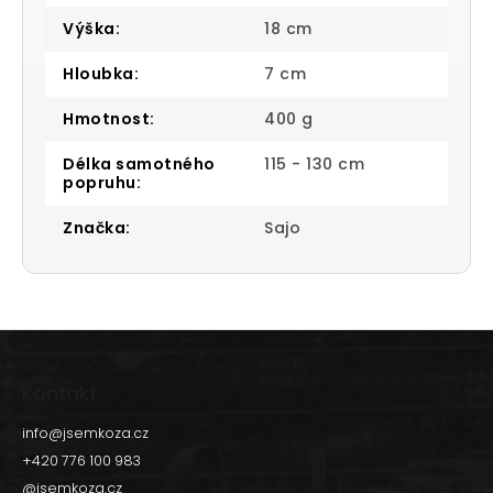
Výška
:
18 cm
Hloubka
:
7 cm
Hmotnost
:
400 g
Délka samotného
115 - 130 cm
popruhu
:
Značka
:
Sajo
Z
á
p
Kontakt
a
t
info
@
jsemkoza.cz
í
+420 776 100 983
@jsemkoza.cz