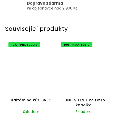
Doprava zdarma
Při objednávce nad 2 900 Kč
Související produkty
-10% "PROTEBE10"
-10% "PROTEBE10"
Průměrné
Průměrné
hodnocení
hodnocení
Balzám na kůži SAJO
SUNITA TENEBRA retro
produktu
produktu
kabelka
je
je
5,0
5,0
Skladem
Skladem
z
z