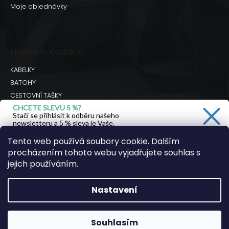
Moje objednávky
Hlavní kategorie
KABELKY
BATOHY
CESTOVNÍ TAŠKY
CHCETE SLEVU 5 %?
BRAŠNY
Stačí se přihlásit k odběru našeho
DOPLŇKY
newsletteru a 5 % sleva je Vaše.
Hodnocení obchodu
Tento web používá soubory cookie. Dalším
procházením tohoto webu vyjadřujete souhlas s
Ano, chci se přihlásit
jejich používáním.
Facebook
Instagram
Youtube
Zásady zpracování osobních údajů
Nastavení
Copyright 2026
JSEM KOZA
. Všechna práva
vyhrazena.
Souhlasím