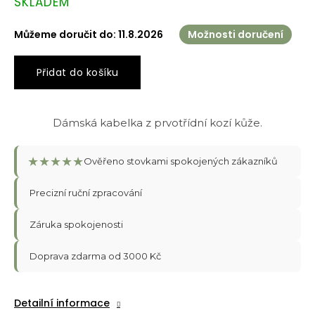
SKLADEM
cena:
Můžeme doručit do:
11.8.2026
Možnosti doručení
Přidat do košíku
Dámská kabelka z prvotřídní kozí kůže.
★
★
★
★
★
Ověřeno stovkami spokojených zákazníků
Precizní ruční zpracování
Záruka spokojenosti
Doprava zdarma od 3000 Kč
Detailní informace