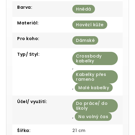
Barva
:
Hnědá
Materiál
:
Hovězí kůže
Pro koho
:
Dámské
Typ/ Styl
:
Crossbody
kabelky
,
Kabelky přes
rameno
,
Malé kabelky
Účel/ využití
:
Do práce/ do
školy
,
Na volný čas
Šířka
:
21 cm