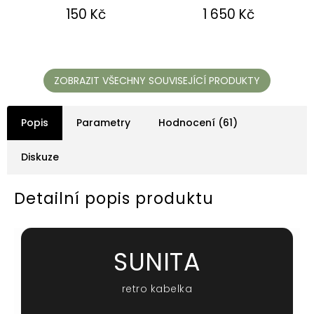
5
5
150 Kč
1 650 Kč
hvězdiček.
hvězdiček.
ZOBRAZIT VŠECHNY SOUVISEJÍCÍ PRODUKTY
Popis
Parametry
Hodnocení (61)
Diskuze
Detailní popis produktu
SUNITA
retro kabelka