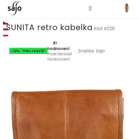
Přejít
na
obsah
NÁKUPNÍ
KOŠÍK
SUNITA retro kabelka
Kód:
K026
Průměrné
61
hodnocení
hodnocení
Značka:
Sajo
-10% "PROTEBE10"
produktu
Podrobnosti
je
hodnocení
5,0
z
5
hvězdiček.