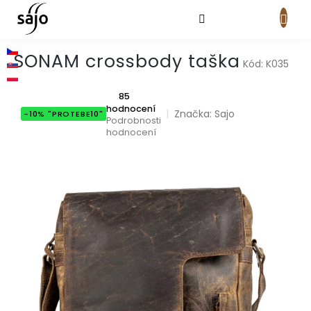
Přejít
na
obsah
NÁKUPNÍ
KOŠÍK
SONAM crossbody taška
Kód:
K035
Průměrné
85
hodnocení
hodnocení
Značka:
Sajo
-10% "PROTEBE10"
produktu
Podrobnosti
je
hodnocení
5,0
z
5
hvězdiček.