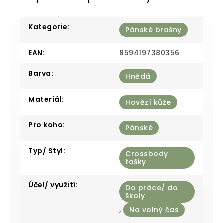
Kategorie
:
Pánské brašny
EAN
:
8594197380356
Barva
:
Hnědá
Materiál
:
Hovězí kůže
Pro koho
:
Pánské
Typ/ Styl
:
Crossbody
tašky
Účel/ využití
:
Do práce/ do
školy
,
Na volný čas