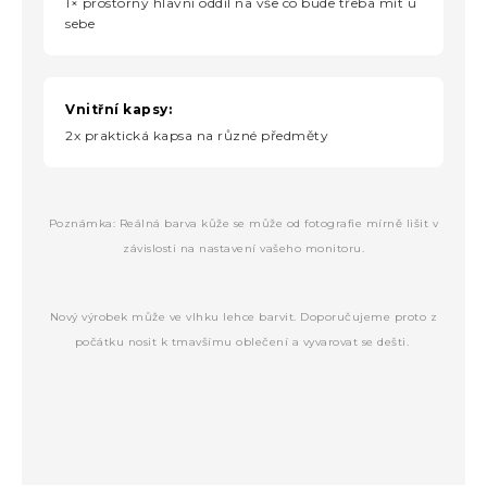
1× prostorný hlavní oddíl na vše co bude třeba mít u
sebe
Vnitřní kapsy:
2x praktická kapsa na různé předměty
Poznámka: Reálná barva kůže se může od fotografie mírně lišit v
závislosti na nastavení vašeho monitoru.
Nový výrobek může ve vlhku lehce barvit. Doporučujeme proto z
počátku nosit k tmavšímu oblečení a vyvarovat se dešti.