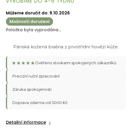
VYROBÍME DO 4-6 TÝDNŮ
cena:
Můžeme doručit do:
9.10.2026
Možnosti doručení
Položka byla vyprodána…
Pánská kožená brašna z prvotřídní hovězí kůže.
★
★
★
★
★
Ověřeno stovkami spokojených zákazníků
Precizní ruční zpracování
Záruka spokojenosti
Doprava zdarma od 3000 Kč
Detailní informace