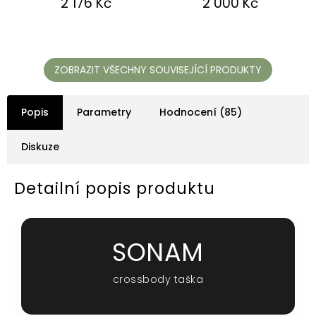
2 176 Kč
2 000 Kč
hvězdiček.
hvězdiček.
ZOBRAZIT VŠECHNY SOUVISEJÍCÍ PRODUKTY
Popis
Parametry
Hodnocení (85)
Diskuze
Detailní popis produktu
SONAM
crossbody taška