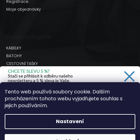
Registrace
Moje objednávky
Hlavní kategorie
KABELKY
BATOHY
CESTOVNÍ TAŠKY
CHCETE SLEVU 5 %?
BRAŠNY
Stačí se přihlásit k odběru našeho
DOPLŇKY
newsletteru a 5 % sleva je Vaše.
Hodnocení obchodu
Tento web používá soubory cookie. Dalším
procházením tohoto webu vyjadřujete souhlas s
Ano, chci se přihlásit
jejich používáním.
Facebook
Instagram
Youtube
Zásady zpracování osobních údajů
Nastavení
Copyright 2026
JSEM KOZA
. Všechna práva
vyhrazena.