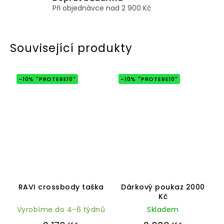
Při objednávce nad 2 900 Kč
Související produkty
-10% "PROTEBE10"
-10% "PROTEBE10"
Průměrné
Průměrné
hodnocení
hodnocení
RAVI crossbody taška
Dárkový poukaz 2000
produktu
produktu
Kč
je
je
5,0
5,0
Vyrobíme do 4-6 týdnů
Skladem
z
z
5
5