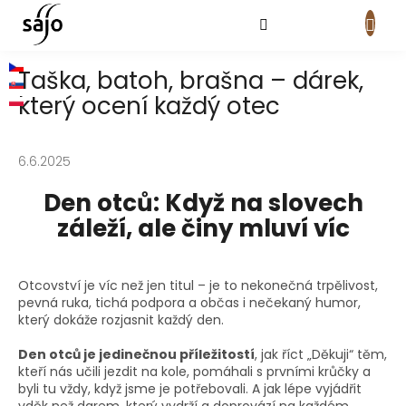
Přejít
na
obsah
NÁKUPNÍ
KOŠÍK
Taška, batoh, brašna – dárek,
který ocení každý otec
6.6.2025
Den otců: Když na slovech
záleží, ale činy mluví víc
Otcovství je víc než jen titul – je to nekonečná trpělivost,
pevná ruka, tichá podpora a občas i nečekaný humor,
který dokáže rozjasnit každý den.
Den otců je jedinečnou příležitostí
, jak říct „Děkuji“ těm,
kteří nás učili jezdit na kole, pomáhali s prvními krůčky a
byli tu vždy, když jsme je potřebovali. A jak lépe vyjádřit