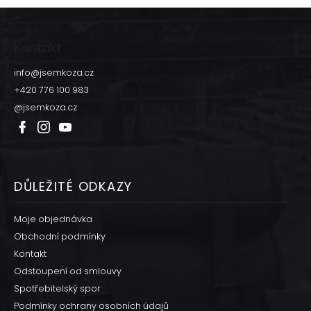
Z
á
p
Kontakt
a
t
info
@
jsemkoza.cz
í
+420 776 100 983
@jsemkoza.cz
DŮLEŽITÉ ODKAZY
Moje objednávka
Obchodní podmínky
Kontakt
Odstoupení od smlouvy
Spotřebitelský spor
Podmínky ochrany osobních údajů