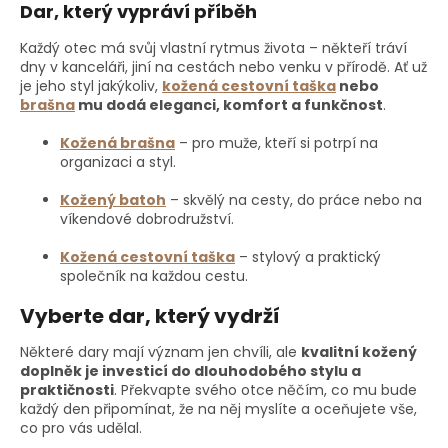
Dar, který vypráví příběh
Každý otec má svůj vlastní rytmus života – někteří tráví
dny v kanceláři, jiní na cestách nebo venku v přírodě. Ať už
je jeho styl jakýkoliv,
kožená cestovní taška
nebo
brašna
mu dodá eleganci, komfort a funkčnost
.
Kožená brašna
– pro muže, kteří si potrpí na
organizaci a styl.
Kožený batoh
– skvělý na cesty, do práce nebo na
víkendové dobrodružství.
Kožená cestovní taška
– stylový a praktický
společník na každou cestu.
Vyberte dar, který vydrží
Některé dary mají význam jen chvíli, ale
kvalitní kožený
doplněk je investicí do dlouhodobého stylu a
praktičnosti
. Překvapte svého otce něčím, co mu bude
každý den připomínat, že na něj myslíte a oceňujete vše,
co pro vás udělal.