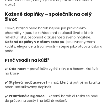
vděk než darem, který vydrží a doprovází na každém
kroku?
Kožené doplňky – společník na celý
život
Taška, brašna nebo batoh nejsou jen praktickými
předměty – jsou to každodenní součásti života, které
reflektují styl, osobnost a zkušenosti svého majitele.
Kožené doplňky v našem eshopu
jsou synonymem
kvality, elegance a trvanlivosti – stejně jako otcova láska a
péče.
Proč vsadit na kůži?
✔️
Odolnost
– pravá kůže vydrží roky a s časem získává
na kráse.
✔️
Stylová nadčasovost
– muž, který si potrpí na kvalitu,
ocení sofistikovaný doplněk.
✔️
Praktická elegance
– kožený batoh či taška se hodí
do práce, na cesty i na běžné nošení.