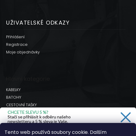
UŽIVATELSKÉ ODKAZY
Přihlášení
Registrace
Moje objednávky
Hlavní kategorie
KABELKY
BATOHY
CESTOVNÍ TAŠKY
CHCETE SLEVU 5 %?
BRAŠNY
Stačí se přihlásit k odběru našeho
DOPLŇKY
newsletteru a 5 % sleva je Vaše.
Hodnocení obchodu
Tento web používá soubory cookie. Dalším