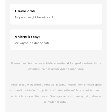
Hlavní oddíl:
1× prostorný hlavní oddíl
Vnitřní kapsy:
2x kapsa na drobnosti
Poznámka: Reálná barva kůže se může od fotografie mírně lišit v
závislosti na nastavení vašeho monitoru.
Tento produkt doporučujeme ze začátku nošení kombinovat spíše
s tmavším oblečením, jelikož přírodní kůže může v prvních dnech
nošení lehce pouštět barvu. Tento jev se postupně vytratí, jakmile
se materiál ustálí.