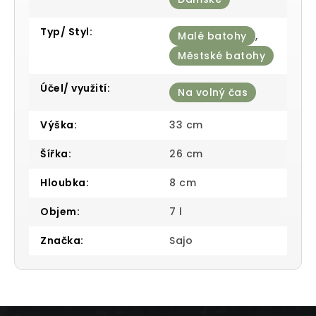
Typ/ Styl
:
Malé batohy
,
Městské batohy
Účel/ využití
:
Na volný čas
Výška
:
33 cm
Šířka
:
26 cm
Hloubka
:
8 cm
Objem
:
7 l
Značka
:
Sajo
Z