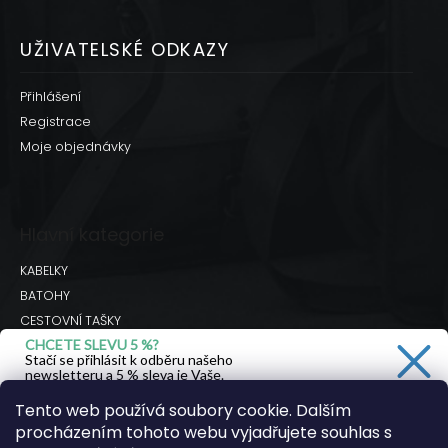
UŽIVATELSKÉ ODKAZY
Přihlášení
Registrace
Moje objednávky
Hlavní kategorie
KABELKY
BATOHY
CESTOVNÍ TAŠKY
CHCETE SLEVU 5 %?
BRAŠNY
Stačí se přihlásit k odběru našeho
DOPLŇKY
newsletteru a 5 % sleva je Vaše.
Hodnocení obchodu
Tento web používá soubory cookie. Dalším
procházením tohoto webu vyjadřujete souhlas s