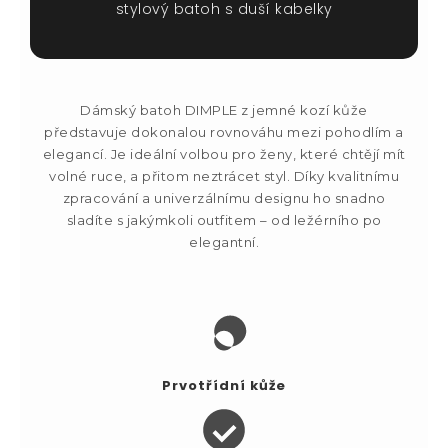
stylový batoh s duší kabelky
Dámský batoh DIMPLE z jemné kozí kůže
představuje dokonalou rovnováhu mezi pohodlím a
elegancí. Je ideální volbou pro ženy, které chtějí mít
volné ruce, a přitom neztrácet styl. Díky kvalitnímu
zpracování a univerzálnímu designu ho snadno
sladíte s jakýmkoli outfitem – od ležérního po
elegantní.
Prvotřídní kůže