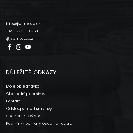
á
p
Kontakt
a
t
info
@
jsemkoza.cz
í
+420 776 100 983
@jsemkoza.cz
DŮLEŽITÉ ODKAZY
Moje objednávka
Obchodní podmínky
Kontakt
Odstoupení od smlouvy
Spotřebitelský spor
Podmínky ochrany osobních údajů