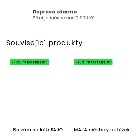
Doprava zdarma
Při objednávce nad 2 900 Kč
Související produkty
-10% "PROTEBE10"
-10% "PROTEBE10"
Průměrné
Průměrné
hodnocení
hodnocení
Balzám na kůži SAJO
MAJA městský batůžek
produktu
produktu
je
je