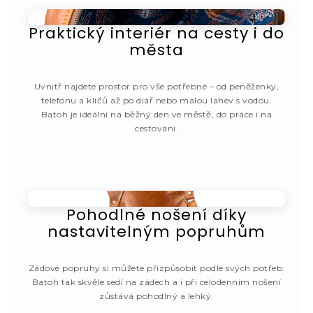
Praktický interiér na cesty i do
města
Uvnitř najdete prostor pro vše potřebné – od peněženky,
telefonu a klíčů až po diář nebo malou lahev s vodou.
Batoh je ideální na běžný den ve městě, do práce i na
cestování.
Pohodlné nošení díky
nastavitelným popruhům
Zádové popruhy si můžete přizpůsobit podle svých potřeb.
Batoh tak skvěle sedí na zádech a i při celodenním nošení
zůstává pohodlný a lehký.