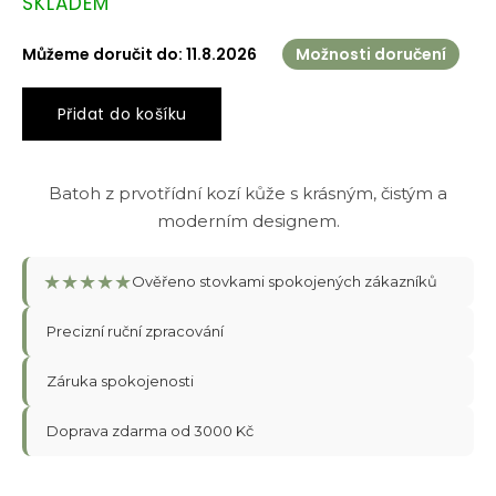
SKLADEM
cena:
Můžeme doručit do:
11.8.2026
Možnosti doručení
Přidat do košíku
Batoh z prvotřídní kozí kůže s krásným, čistým a
moderním designem.
★
★
★
★
★
Ověřeno stovkami spokojených zákazníků
Precizní ruční zpracování
Záruka spokojenosti
Doprava zdarma od 3000 Kč