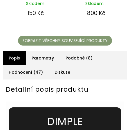
5,0
5,0
Skladem
Skladem
z
z
5
5
150 Kč
1 800 Kč
hvězdiček.
hvězdiček.
ZOBRAZIT VŠECHNY SOUVISEJÍCÍ PRODUKTY
Popis
Parametry
Podobné (8)
Hodnocení (47)
Diskuze
Detailní popis produktu
DIMPLE