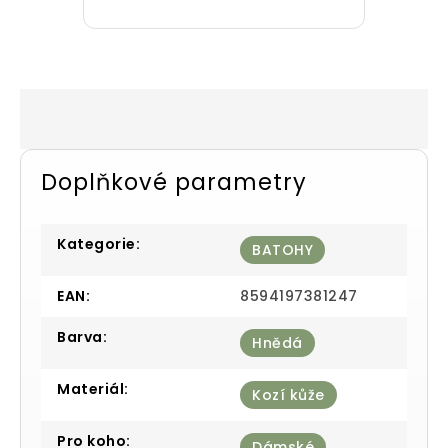
Doplňkové parametry
Kategorie
:
BATOHY
EAN
:
8594197381247
Barva
:
Hnědá
Materiál
:
Kozí kůže
Pro koho
:
Dámské