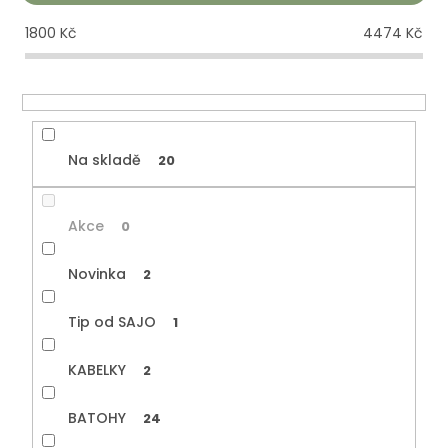
o
d
1800
Kč
4474
Kč
u
k
t
ů
Na skladě
20
Akce
0
Novinka
2
Tip od SAJO
1
KABELKY
2
BATOHY
24