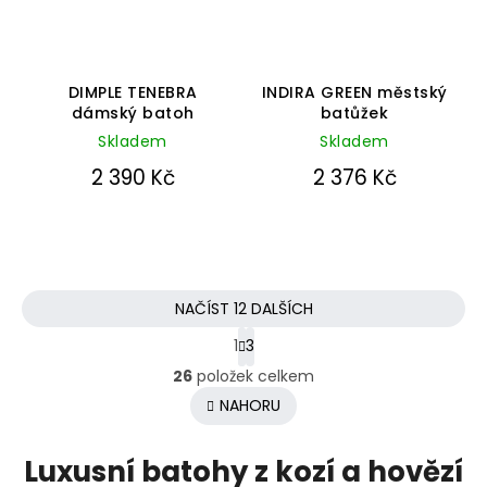
Průměrné
Průměrné
hodnocení
hodnocení
DIMPLE TENEBRA
INDIRA GREEN městský
produktu
produktu
dámský batoh
batůžek
je
je
Skladem
5,0
Skladem
5,0
z
z
2 390 Kč
2 376 Kč
5
5
hvězdiček.
hvězdiček.
NAČÍST 12 DALŠÍCH
1
3
O
26
položek celkem
v
l
NAHORU
á
d
Luxusní batohy z kozí a hovězí
a