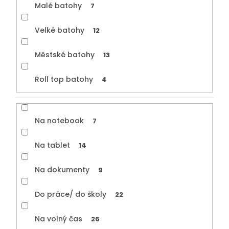
Malé batohy
7
Velké batohy
12
Městské batohy
13
Roll top batohy
4
Na notebook
7
Na tablet
14
Na dokumenty
9
Do práce/ do školy
22
Na volný čas
26