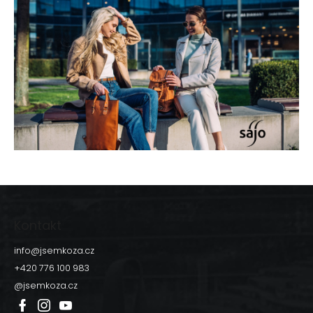
Z
á
p
Kontakt
a
t
info
@
jsemkoza.cz
í
+420 776 100 983
@jsemkoza.cz