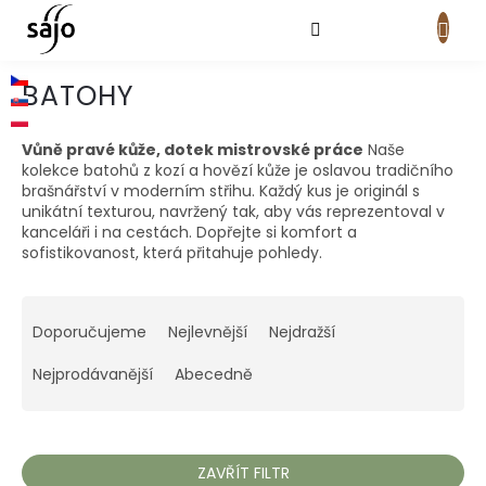
Přejít
na
obsah
NÁKUPNÍ
KOŠÍK
BATOHY
Vůně pravé kůže, dotek mistrovské práce
Naše
kolekce batohů z kozí a hovězí kůže je oslavou tradičního
brašnářství v moderním střihu. Každý kus je originál s
unikátní texturou, navržený tak, aby vás reprezentoval v
kanceláři i na cestách. Dopřejte si komfort a
sofistikovanost, která přitahuje pohledy.
Ř
a
Doporučujeme
Nejlevnější
Nejdražší
z
e
Nejprodávanější
Abecedně
n
í
p
r
ZAVŘÍT FILTR