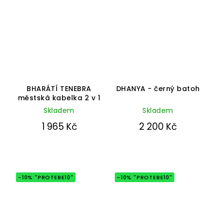
Průměrné
hodnocení
BHARÁTÍ TENEBRA
DHANYA - černý batoh
produktu
městská kabelka 2 v 1
je
Skladem
4,9
Skladem
z
1 965 Kč
2 200 Kč
5
hvězdiček.
-10% "PROTEBE10"
-10% "PROTEBE10"