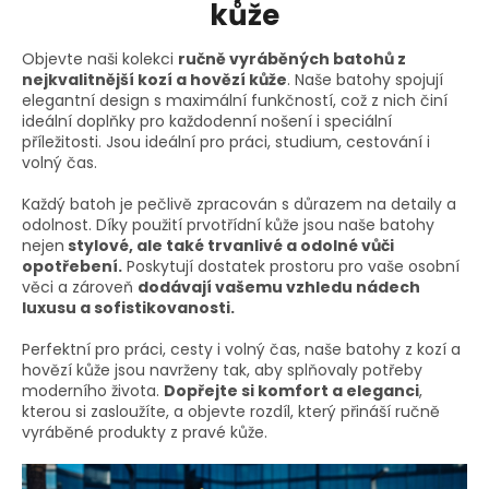
c
kůže
í
p
Objevte naši kolekci
ručně vyráběných batohů z
r
nejkvalitnější kozí a hovězí kůže
. Naše batohy spojují
v
elegantní design s maximální funkčností, což z nich činí
k
ideální doplňky pro každodenní nošení i speciální
y
příležitosti. Jsou ideální pro práci, studium, cestování i
v
volný čas.
ý
p
Každý batoh je pečlivě zpracován s důrazem na detaily a
i
odolnost. Díky použití prvotřídní kůže jsou naše batohy
s
nejen
stylové, ale také trvanlivé a odolné vůči
u
opotřebení.
Poskytují dostatek prostoru pro vaše osobní
věci a zároveň
dodávají vašemu vzhledu nádech
luxusu a sofistikovanosti.
Perfektní pro práci, cesty i volný čas, naše batohy z kozí a
hovězí kůže jsou navrženy tak, aby splňovaly potřeby
moderního života.
Dopřejte si komfort a eleganci
,
kterou si zasloužíte, a objevte rozdíl, který přináší ručně
vyráběné produkty z pravé kůže.