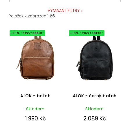
VYMAZAT FILTRY
Položek k zobrazení:
26
V
-10% "PROTEBE10"
-10% "PROTEBE10"
ý
p
i
s
p
r
o
d
u
Průměrné
hodnocení
k
ALOK - batoh
ALOK - černý batoh
produktu
t
je
ů
Skladem
5,0
Skladem
z
1 990 Kč
2 089 Kč
5
hvězdiček.