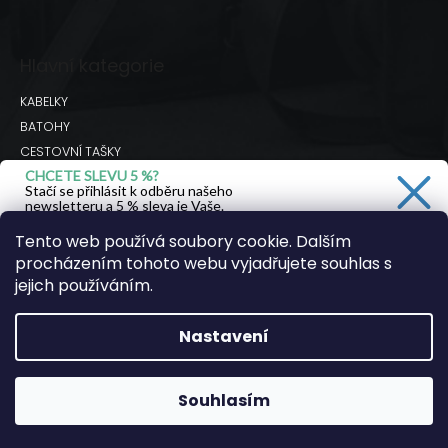
Hlavní kategorie
KABELKY
BATOHY
CESTOVNÍ TAŠKY
CHCETE SLEVU 5 %?
BRAŠNY
Stačí se přihlásit k odběru našeho
DOPLŇKY
newsletteru a 5 % sleva je Vaše.
Hodnocení obchodu
Tento web používá soubory cookie. Dalším
procházením tohoto webu vyjadřujete souhlas s
Ano, chci se přihlásit
jejich používáním.
Facebook
Instagram
Youtube
Zásady zpracování osobních údajů
Nastavení
Copyright 2026
JSEM KOZA
. Všechna práva
vyhrazena.
Souhlasím
Vytvořil Shoptet