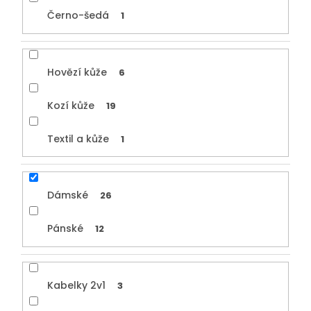
Černo-šedá
1
Hovězí kůže
6
Kozí kůže
19
Textil a kůže
1
Dámské
26
Pánské
12
Kabelky 2v1
3