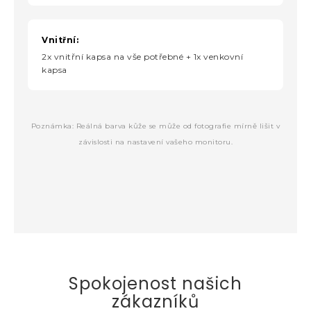
Vnitřní:
2x vnitřní kapsa na vše potřebné + 1x venkovní
kapsa
Poznámka: Reálná barva kůže se může od fotografie mírně lišit v
závislosti na nastavení vašeho monitoru.
Spokojenost našich
zákazníků