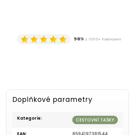
98%
z 1000+ hodnocení
Doplňkové parametry
Kategorie
:
CESTOVNÍ TAŠKY
EAN
:
8594197381544