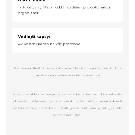
1× Prostorný hlavní oddíl rozdělen pro dokonalou
organizaci
Vedlejší kapsy:
4x Vnitřní kapsa na vše potřebné
Poznámka: Reálná barva kůže se může od fotografie mírně lišit v
závislosti na nastavení vašeho monitoru.
Tento produkt doporučujeme ze začátku nošení kombinovat spíše
s tmavším oblečením, jelikož přírodní kůže může v prvních dnech
nošení lehce pouštět barvu. Tento jev se postupně vytratí, jakmile
se materiál ustálí.