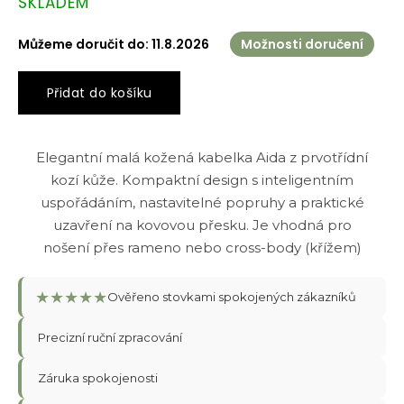
SKLADEM
cena:
Můžeme doručit do:
11.8.2026
Možnosti doručení
Přidat do košíku
Elegantní malá kožená kabelka Aida z prvotřídní
kozí kůže. Kompaktní design s inteligentním
uspořádáním, nastavitelné popruhy a praktické
uzavření na kovovou přesku. Je vhodná pro
nošení přes rameno nebo cross-body (křížem)
★
★
★
★
★
Ověřeno stovkami spokojených zákazníků
Precizní ruční zpracování
Záruka spokojenosti