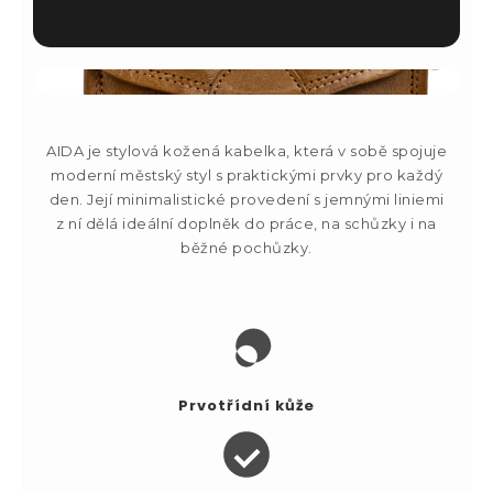
AIDA je stylová kožená kabelka, která v sobě spojuje
moderní městský styl s praktickými prvky pro každý
den. Její minimalistické provedení s jemnými liniemi
z ní dělá ideální doplněk do práce, na schůzky i na
běžné pochůzky.
Prvotřídní kůže