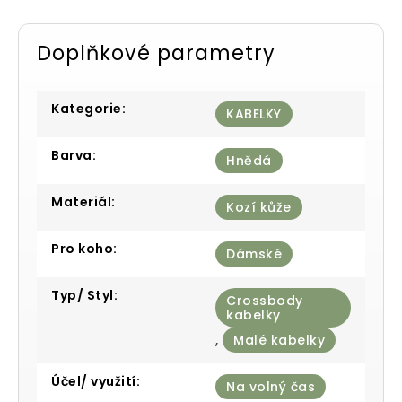
Doplňkové parametry
Kategorie
:
KABELKY
Barva
:
Hnědá
Materiál
:
Kozí kůže
Pro koho
:
Dámské
Typ/ Styl
:
Crossbody
kabelky
,
Malé kabelky
Účel/ využití
:
Na volný čas