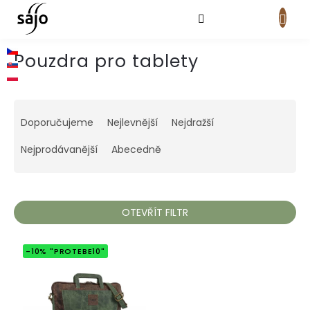
Přejít
na
obsah
NÁKUPNÍ
KOŠÍK
Pouzdra pro tablety
Ř
a
Doporučujeme
Nejlevnější
Nejdražší
z
e
Nejprodávanější
Abecedně
n
í
p
r
OTEVŘÍT FILTR
o
d
V
-10% "PROTEBE10"
u
ý
k
p
t
i
ů
s