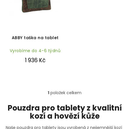
p
r
o
d
u
k
ABBY taška na tablet
t
ů
Vyrobíme do 4-6 týdnů
1 936 Kč
1
položek celkem
O
v
l
Pouzdra pro tablety z kvalitní
á
kozí a hovězí kůže
d
a
c
Naše pouzdra pro tablety jsou vyrobená z nejjemnější kozí