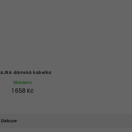
Průměrné
hodnocení
produktu
AJRA dámská kabelka
je
5,0
Skladem
z
1 658 Kč
5
hvězdiček.
Diskuze