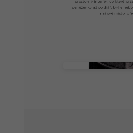
prostorný interiér, do kterého s
peněženky až po diář, brýle neb
má své místo, pře