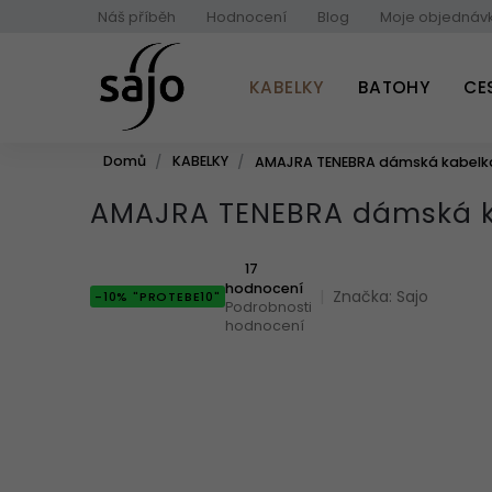
Přejít
Náš příběh
Hodnocení
Blog
Moje objednáv
na
obsah
KABELKY
BATOHY
CE
Domů
KABELKY
AMAJRA TENEBRA dámská kabelk
AMAJRA TENEBRA dámská k
Průměrné
17
hodnocení
hodnocení
Značka:
Sajo
-10% "PROTEBE10"
produktu
Podrobnosti
je
hodnocení
5,0
z
5
hvězdiček.