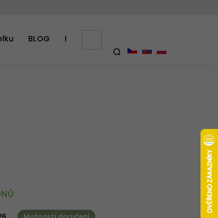
elku
BLOG
PŘÍBĚH SAJO
Výhody kabelek z kozí
NÁKUPNÍ
KOŠÍK
HLEDAT
DNŮ
26
Možnosti doručení