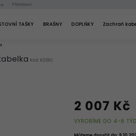
Přihlášení
ka
STOVNÍ TAŠKY
BRAŠNY
DOPLŇKY
Zachraň kab
a
abelka
Kód:
K025C
2 007 Kč
Měrná
VYROBÍME DO 4-6 TÝ
cena:
Můžeme doručit do:
9.10.20