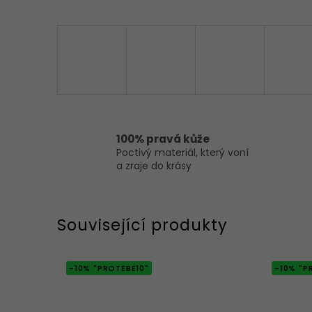
100% pravá kůže
Poctivý materiál, který voní
a zraje do krásy
Související produkty
-10% "PROTEBE10"
-10% "P