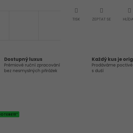
TISK
ZEPTAT SE
HLÍD
Dostupný luxus
Každý kus je orig
Prémiové ruční zpracování
Prodáváme poctivé
bez nesmyslných přirážek
s duší
ROTEBE10"