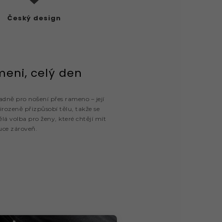
Český design
meni, celý den
ně pro nošení přes rameno – její
rozeně přizpůsobí tělu, takže se
lá volba pro ženy, které chtějí mít
ruce zároveň.