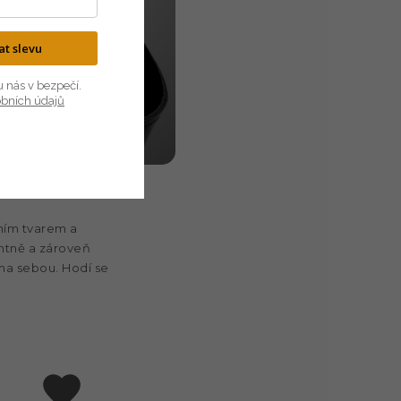
kat slevu
u nás v bezpečí.
obních údajů
ním tvarem a
ntně a zároveň
ama sebou. Hodí se