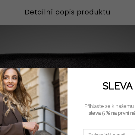
Detailní popis produktu
SLEVA 
AJRA TENE
Přihlaste se k našemu
sleva 5 % na první n
dámská kabelka