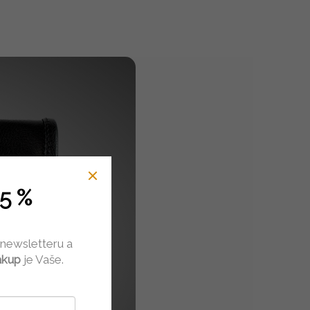
5 %
BRA
 newsletteru a
ákup
je Vaše.