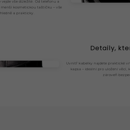
e vejde vše důležité. Od telefonu a
o menší kosmetickou taštičku – vše
hledně a prakticky.
Detaily, kte
Uvnitř kabelky najdete praktické vn
kapsa – ideální pro uložení věcí, 
zároveň bezpe