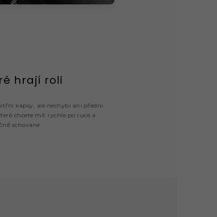
ré hrají roli
itřní kapsy, ale nechybí ani přední
které chcete mít rychle po ruce a
čně schované.