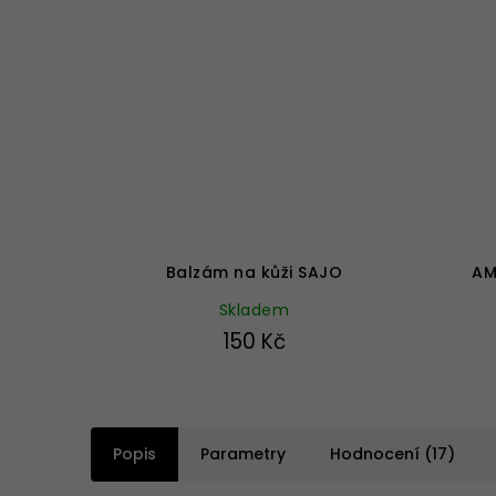
Průměrné
hodnocení
produktu
Balzám na kůži SAJO
AM
je
5,0
Skladem
z
150 Kč
5
hvězdiček.
Popis
Parametry
Hodnocení (17)