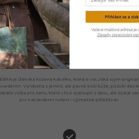
Přihlásit se a zís
Vaše e-mailová adresa je 
Zásady zpracování os
BRA je dámská kožená kabelka, která si vás získá svým originál
ovedením. Vyrobena z jemné, ale pevné kozí kůže, působí dece
 ideální volba pro ženu, která chce vystoupit z davu, ale zůstat s
pro každodenní nošení i výjimečné příležitosti.