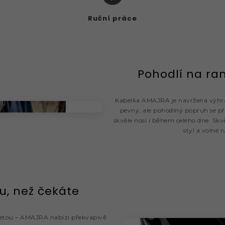
Ruční práce
Pohodlí na ra
Kabelka AMAJRA je navržena výhrad
pevný, ale pohodlný popruh se při
skvěle nosí i během celého dne. Skvě
styl a volné 
u, než čekáte
luetou – AMAJRA nabízí překvapivě