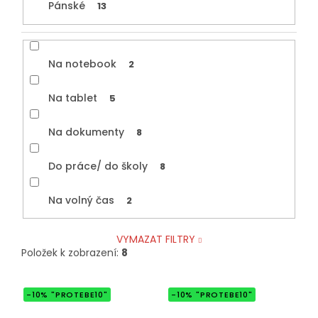
Pánské
13
Na notebook
2
Na tablet
5
Na dokumenty
8
Do práce/ do školy
8
Na volný čas
2
VYMAZAT FILTRY
Položek k zobrazení:
8
V
-10% "PROTEBE10"
-10% "PROTEBE10"
ý