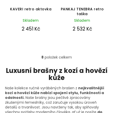
Průměrné
Průměrné
hodnocení
hodnocení
KAVERI retro aktovka
PANKAJ TENEBRA retro
produktu
produktu
taška
je
je
Skladem
5,0
Skladem
5,0
z
z
2 451 Kč
2 532 Kč
5
5
hvězdiček.
hvězdiček.
8
položek celkem
O
v
l
Luxusní brašny z kozí a hovězí
á
kůže
d
a
c
Naše kolekce ručně vyráběných brašen z
nejkvalitnější
í
kozí a hovězí kůže nabízí spojení stylu, funkčnosti a
p
odolnosti.
Naše brašny jsou pečlivě zpracovány
r
zkušenými řemeslníky, což zaručuje vysokou úroveň
v
detailů a trvanlivost. Jsou navrženy tak, aby splňovaly
k
všechny potřeby moderního člověka, ať už je nosíte
do