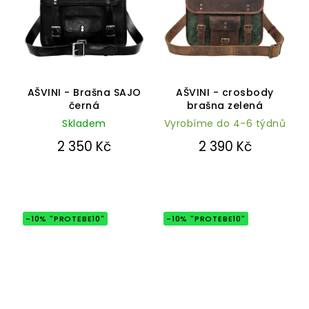
Průměrné
Průměrné
hodnocení
hodnocení
AŠVINI - Brašna SAJO
AŠVINI - crosbody
produktu
produktu
černá
brašna zelená
je
je
Skladem
5,0
Vyrobíme do 4-6 týdnů
5,0
z
z
2 350 Kč
2 390 Kč
5
5
hvězdiček.
hvězdiček.
-10% "PROTEBE10"
-10% "PROTEBE10"