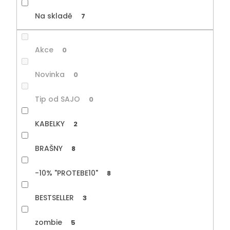
Na skladě
7
Akce
0
Novinka
0
Tip od SAJO
0
KABELKY
2
BRAŠNY
8
-10% "PROTEBE10"
8
BESTSELLER
3
zombie
5