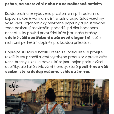
y
práce, na cestování nebo na volnočasové aktivity
.
v
ý
Každá brašna je vybavena prostornými přihrádkami a
p
kapsami, které vám umožní snadno uspořádat všechny
i
vaše věci. Ergonomicky navržené popruhy a polstrované
s
záda poskytují maximální pohodlí i při dlouhodobém
u
nošení. Díky použití prvotřídní kůže jsou naše brašny
odolné vůči opotřebení a zároveň elegantní,
což z
nich činí perfektní doplněk pro každou příležitost.
Dopřejte si luxus a kvalitu, kterou si zasloužíte, a prožijte
rozdíl, který přináší ručně vyráběné produkty z pravé kůže.
Naše brašny z kozí a hovězí kůže jsou nejen praktickými
doplňky, ale také stylovými klenoty, které
podtrhnou váš
osobní styl a dodají vašemu vzhledu šmrnc
.