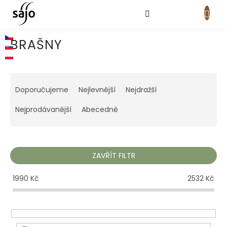
Přejít
na
obsah
NÁKUPNÍ
KOŠÍK
BRAŠNY
Ř
a
Doporučujeme
Nejlevnější
Nejdražší
z
e
Nejprodávanější
Abecedně
n
í
p
r
ZAVŘÍT FILTR
o
d
1990
Kč
2532
Kč
u
k
t
ů