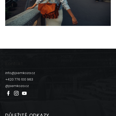
Z
á
p
Kontakt
a
t
info
@
jsemkoza.cz
í
+420 776 100 983
@jsemkoza.cz
DŮLEŽITÉ ODKAZY