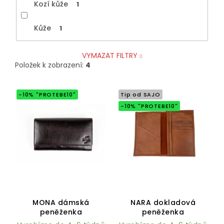
Kozí kůže
1
Kůže
1
VYMAZAT FILTRY
Položek k zobrazení:
4
V
-10% "PROTEBE10"
Tip od SAJO
ý
-10% "PROTEBE10"
p
i
s
p
r
o
d
u
Průměrné
hodnocení
k
MONA dámská
NARA dokladová
produktu
t
peněženka
peněženka
je
ů