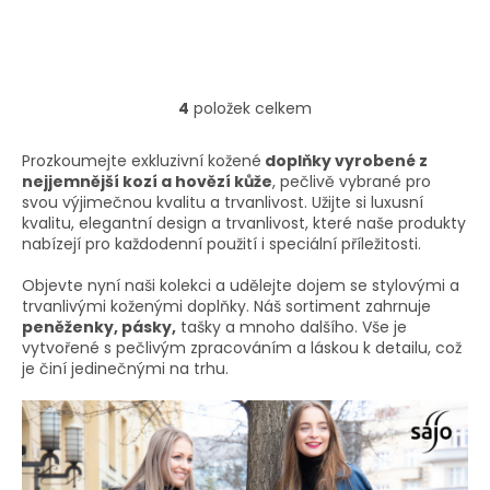
hvězdiček.
hvězdiček.
4
položek celkem
O
v
l
Prozkoumejte exkluzivní kožené
doplňky vyrobené z
á
nejjemnější kozí a hovězí kůže
, pečlivě vybrané pro
d
svou výjimečnou kvalitu a trvanlivost. Užijte si luxusní
a
kvalitu, elegantní design a trvanlivost, které naše produkty
c
nabízejí pro každodenní použití i speciální příležitosti.
í
p
Objevte nyní naši kolekci a udělejte dojem se stylovými a
r
trvanlivými koženými doplňky. Náš sortiment zahrnuje
v
peněženky, pásky,
tašky a mnoho dalšího. Vše je
k
vytvořené s pečlivým zpracováním a láskou k detailu, což
y
je činí jedinečnými na trhu.
v
ý
p
i
s