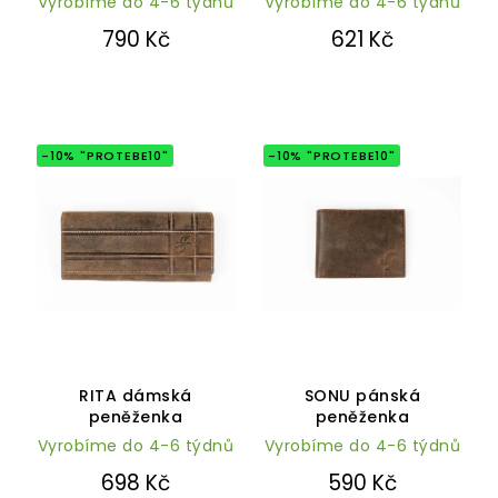
Vyrobíme do 4-6 týdnů
4,9
Vyrobíme do 4-6 týdnů
z
790 Kč
621 Kč
5
hvězdiček.
-10% "PROTEBE10"
-10% "PROTEBE10"
Průměrné
Průměrné
hodnocení
hodnocení
RITA dámská
SONU pánská
produktu
produktu
peněženka
peněženka
je
je
Vyrobíme do 4-6 týdnů
5,0
Vyrobíme do 4-6 týdnů
5,0
z
z
698 Kč
590 Kč
5
5