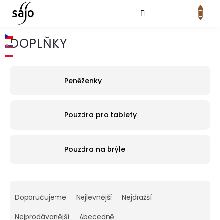
Přejít
na
obsah
NÁKUPNÍ
KOŠÍK
DOPLŇKY
Peněženky
Pouzdra pro tablety
Pouzdra na brýle
Ř
a
Doporučujeme
Nejlevnější
Nejdražší
z
e
Nejprodávanější
Abecedně