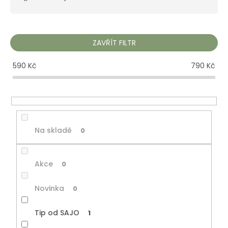
n
í
p
r
ZAVŘÍT FILTR
o
d
590
Kč
790
Kč
u
k
t
ů
Na skladě
0
Akce
0
Novinka
0
Tip od SAJO
1