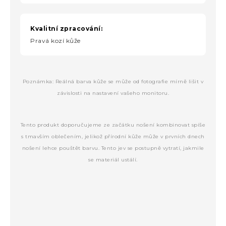
Kvalitní zpracování:
Pravá kozí kůže
Poznámka: Reálná barva kůže se může od fotografie mírně lišit v
závislosti na nastavení vašeho monitoru.
Tento produkt doporučujeme ze začátku nošení kombinovat spíše
s tmavším oblečením, jelikož přírodní kůže může v prvních dnech
nošení lehce pouštět barvu. Tento jev se postupně vytratí, jakmile
se materiál ustálí.