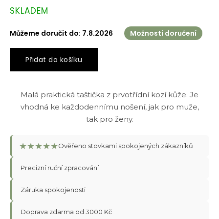
Měrná
SKLADEM
cena:
Můžeme doručit do:
7.8.2026
Možnosti doručení
Přidat do košíku
Malá praktická taštička z prvotřídní kozí kůže. Je
vhodná ke každodennímu nošení, jak pro muže,
tak pro ženy.
★
★
★
★
★
Ověřeno stovkami spokojených zákazníků
Precizní ruční zpracování
Záruka spokojenosti
Doprava zdarma od 3000 Kč