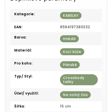
Kategorie
:
KABELKY
EAN
:
8594197380332
Barva
:
Hnědá
Materiál
:
Kozí kůže
Pro koho
:
Pánské
Typ/ Styl
:
Crossbody
tašky
Účel/ využití
:
Na volný čas
Šířka
:
15 cm