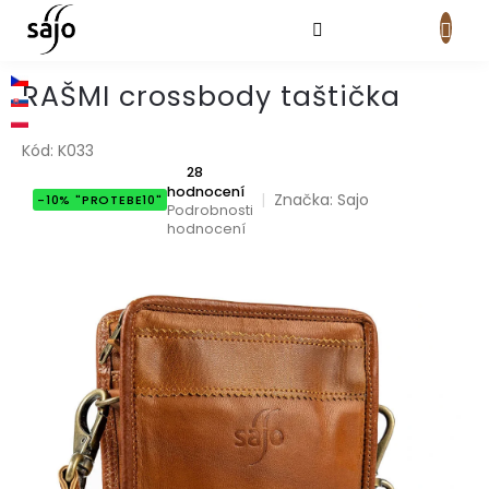
Přejít
na
obsah
NÁKUPNÍ
KOŠÍK
RAŠMI crossbody taštička
Kód:
K033
Průměrné
28
hodnocení
hodnocení
Značka:
Sajo
-10% "PROTEBE10"
produktu
Podrobnosti
je
hodnocení
5,0
z
5
hvězdiček.