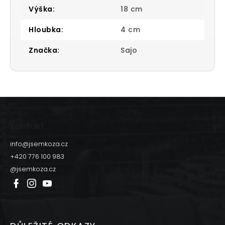
Výška
:
18 cm
Hloubka
:
4 cm
Značka
:
Sajo
Z
á
p
Kontakt
a
t
info
@
jsemkoza.cz
í
+420 776 100 983
@jsemkoza.cz