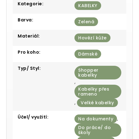
Kategorie
:
KABELKY
Barva
:
Zelená
Materiál
:
Hovězí kůže
Pro koho
:
Dámské
Typ/ Styl
:
Shopper
kabelky
,
Kabelky přes
rameno
,
Velké kabelky
Účel/ využití
:
Na dokumenty
,
Do práce/ do
školy