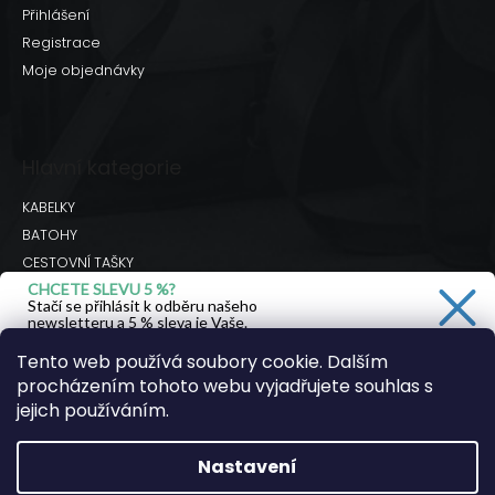
Přihlášení
Registrace
Moje objednávky
Hlavní kategorie
KABELKY
BATOHY
CESTOVNÍ TAŠKY
CHCETE SLEVU 5 %?
BRAŠNY
Stačí se přihlásit k odběru našeho
DOPLŇKY
newsletteru a 5 % sleva je Vaše.
Hodnocení obchodu
Tento web používá soubory cookie. Dalším
procházením tohoto webu vyjadřujete souhlas s
Ano, chci se přihlásit
jejich používáním.
Facebook
Instagram
Youtube
Zásady zpracování osobních údajů
Nastavení
Copyright 2026
JSEM KOZA
. Všechna práva
vyhrazena.