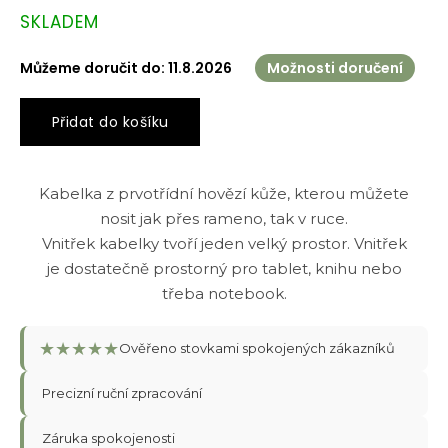
Měrná
SKLADEM
cena:
Můžeme doručit do:
11.8.2026
Možnosti doručení
Přidat do košíku
Kabelka z prvotřídní hovězí kůže, kterou můžete
nosit jak přes rameno, tak v ruce.
Vnitřek kabelky tvoří jeden velký prostor. Vnitřek
je dostatečně prostorný pro tablet, knihu nebo
třeba notebook.
★
★
★
★
★
Ověřeno stovkami spokojených zákazníků
Precizní ruční zpracování
Záruka spokojenosti