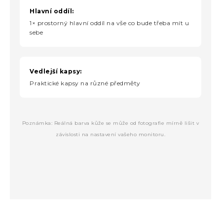
Hlavní oddíl:
1× prostorný hlavní oddíl na vše co bude třeba mít u
sebe
Vedlejší kapsy:
Praktické kapsy na různé předměty
Poznámka: Reálná barva kůže se může od fotografie mírně lišit v
závislosti na nastavení vašeho monitoru.