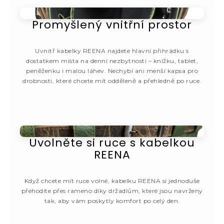
Promyšlený vnitřní prostor
Uvnitř kabelky REENA najdete hlavní přihrádku s
dostatkem místa na denní nezbytnosti – knížku, tablet,
peněženku i malou láhev. Nechybí ani menší kapsa pro
drobnosti, které chcete mít odděleně a přehledně po ruce.
Uvolněte si ruce s kabelkou
REENA
Když chcete mít ruce volné, kabelku REENA si jednoduše
přehodíte přes rameno díky držadlům, které jsou navrženy
tak, aby vám poskytly komfort po celý den.